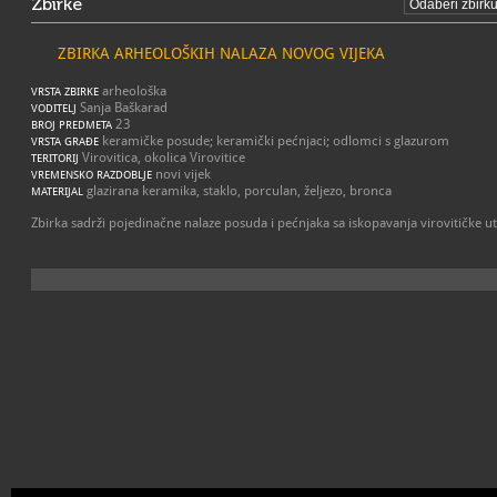
Zbirke
ZBIRKA ARHEOLOŠKIH NALAZA NOVOG VIJEKA
arheološka
VRSTA ZBIRKE
Sanja Baškarad
VODITELJ
23
BROJ PREDMETA
keramičke posude; keramički pećnjaci; odlomci s glazurom
VRSTA GRAĐE
Virovitica, okolica Virovitice
TERITORIJ
novi vijek
VREMENSKO RAZDOBLJE
glazirana keramika, staklo, porculan, željezo, bronca
MATERIJAL
Zbirka sadrži pojedinačne nalaze posuda i pećnjaka sa iskopavanja virovitičke utv