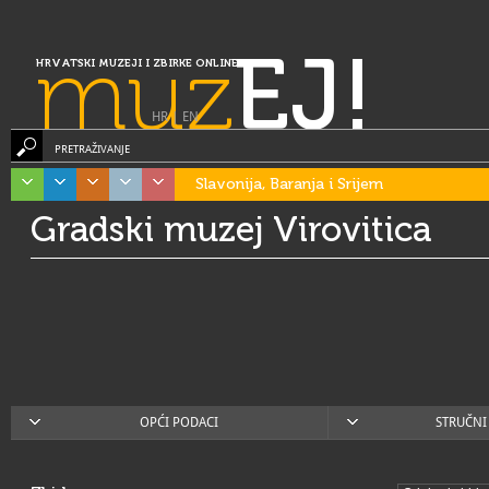
muz
EJ!
HRVATSKI MUZEJI I ZBIRKE ONLINE
HR
|
EN
PRETRAŽIVANJE
Slavonija, Baranja i Srijem
Gradski muzej Virovitica
OPĆI PODACI
STRUČNI 