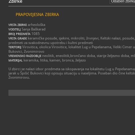
Zbirke
PRAPOVIJESNA ZBIRKA
arheološka
VRSTA ZBIRKE
Sanja Baškarad
VODITELJ
1085
BROJ PREDMETA
keramičke posude, sjekire, mikroliti, žrvnjevi, Keltski nalazi, posud
VRSTA GRAĐE
predmeti za svakodnevnu upotrebu i kultni predmeti
Virovitica, okolica Virovitice, lokalitet Lug u Pepelanama, Veliki Cimer 
TERITORIJ
Bukovici, Zvonimirovo
neolitik, eneolitik,brončano doba, starije željezno doba, m
VREMENSKO RAZDOBLJE
keramika, litika, kamen, bronca, željezo
MATERIJAL
U zbirci se nalazi izbor predmeta sa iskopavanja na lokalitetu Lug u Pepelanama
jarak u Špišić Bukovici koji opisuju situaciju u naseljima. Poseban dio čine keltsk
Zvonimirovu.