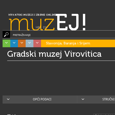
muz
EJ!
HRVATSKI MUZEJI I ZBIRKE ONLINE
HR
|
EN
PRETRAŽIVANJE
Slavonija, Baranja i Srijem
Gradski muzej Virovitica
OPĆI PODACI
STRUČNI 