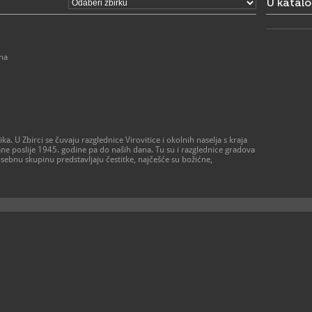
U katal
na
ika. U Zbirci se čuvaju razglednice Virovitice i okolnih naselja s kraja
kane poslije 1945. godine pa do naših dana. Tu su i razglednice gradova
osebnu skupinu predstavljaju čestitke, najčešće su božićne,