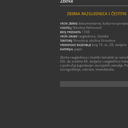
Zbirke
ZBIRKA RAZGLEDNICA I ČESTITKI
dokumentarna, kulturno-povijes
VRSTA ZBIRKE
Nikolina Hečimović
VODITELJ
1160
BROJ PREDMETA
razglednice, čestitke
VRSTA GRAĐE
Virovitica; okolica Virovitice
TERITORIJ
kraj 19. st.; 20. stoljeće
VREMENSKO RAZDOBLJE
papir
MATERIJAL
Zbirka razglednica i čestitki tematski je raznol
XIX. do sredine XX. stoljeća i razglednice tis
s područja Jugoslavije i europskih zemalja. P
novogodišnje, uskrsne, imendanske.