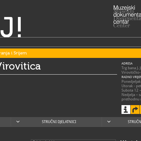
J!
ranja i Srijem
irovitica
ADRESA
Trg bana J. 
Virovitičko
RADNO VRIJE
Ponedjeljak 
Utorak - pet
Subota 12 –
Nedjelja – 
prethodnu 
033/7
T
033/7
F
muzej.
E
https
W
STRUČNI DJELATNICI
STRUČN
https://www