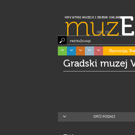
muz
E
HRVATSKI MUZEJI I ZBIRKE ONLINE
HR
|
EN
PRETRAŽIVANJE
Slavonija, Ba
Gradski muzej V
OPĆI PODACI