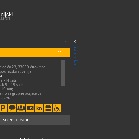
kalendar
Jelačića 23, 33000 Virovitica
-podravska županija
ME
9 -14 sati;
ak 9 – 19 sati;
 19 sati;
samo za grupne posjete uz
najavu
22-127, 722-240
22-127
virovitica1234@gmail.com
://muzejvirovitica.hr/
E SLUŽBE I USLUGE
.facebook.com/gradskimuzej.virovitica