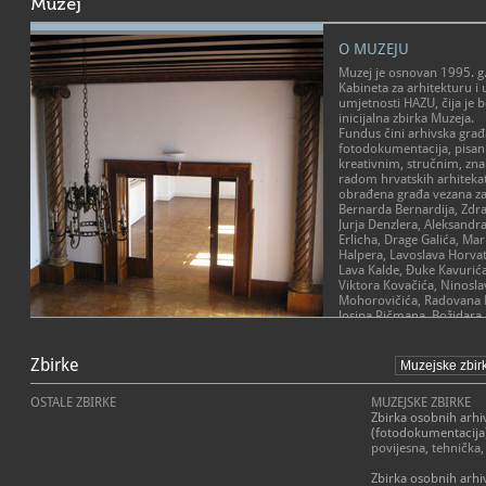
Muzej
O MUZEJU
Muzej je osnovan 1995. g.
Kabineta za arhitekturu i
umjetnosti HAZU, čija je b
inicijalna zbirka Muzeja.
Fundus čini arhivska građ
fotodokumentacija, pisan
kreativnim, stručnim, zn
radom hrvatskih arhitekat
obrađena građa vezana za
Bernarda Bernardija, Zdr
Jurja Denzlera, Aleksand
Erlicha, Drage Galića, Ma
Halpera, Lavoslava Horvata
Lava Kalde, Đuke Kavurić
Viktora Kovačića, Ninosl
Mohorovičića, Radovana N
Josipa Pičmana, Božidara 
Nevena Šegvića, Franje Zv
Ulricha, Ivana Vitića i E
Zbirke
Istraživačke teme znanst
prostorni identitet Hrvat
OSTALE ZBIRKE
MUZEJSKE ZBIRKE
voditelja akademika Bori
Zbirka osobnih arhi
osnova za budući stalni po
(fotodokumentacija
Hrvatskoj.
povijesna, tehnička
Muzej organizira izložbe 
Zbirka osobnih arhiv
europsku i svjetsku povije