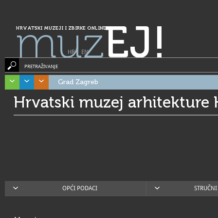
muz
EJ!
HRVATSKI MUZEJI I ZBIRKE ONLINE
HR
|
EN
PRETRAŽIVANJE
Grad Zagreb
Hrvatski muzej arhitekture
OPĆI PODACI
STRUČNI 