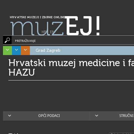
muz
EJ!
HRVATSKI MUZEJI I ZBIRKE ONLINE
HR
|
EN
PRETRAŽIVANJE
Grad Zagreb
Hrvatski muzej medicine i f
HAZU
OPĆI PODACI
STRUČNI 