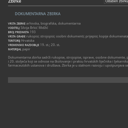
Zbirke
DOKUMENTARNA ZBIRKA
arhivska, biografska, dokumentarna
VRSTA ZBIRKE
Silvija Brkić Midžić
VODITELJ
193
BROJ PREDMETA
rukopisi; strojopisi; osobni dokumenti; prijepisi; kopije dokumenat
VRSTA GRAĐE
Hrvatska
TERITORIJ
19. st.; 20. st.
VREMENSKO RAZDOBLJE
papir
MATERIJAL
Dokumentarna zbirka sadrži rukopise, strojopise, isprave, osobne dokumente, pr
i 20. stoljeća koji se odnose na školovanje i praksu hrvatskih liječnika i ljekarnik
farmaceutskih ustanova i društava. Zbirka je u stalnom razvoju i upotpunjava s