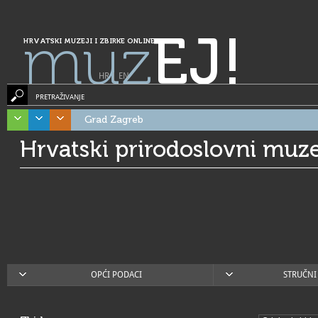
muz
EJ!
HRVATSKI MUZEJI I ZBIRKE ONLINE
HR
|
EN
PRETRAŽIVANJE
Grad Zagreb
Hrvatski prirodoslovni muze
OPĆI PODACI
STRUČNI 