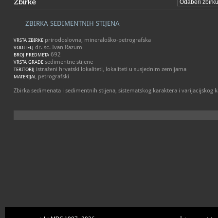
Zbirke
ZBIRKA SEDIMENTNIH STIJENA
prirodoslovna, mineraloško-petrografska
VRSTA ZBIRKE
dr. sc. Ivan Razum
VODITELJ
692
BROJ PREDMETA
sedimentne stijene
VRSTA GRAĐE
istraženi hrvatski lokaliteti, lokaliteti u susjednim zemljama
TERITORIJ
petrografski
MATERIJAL
Zbirka sedimenata i sedimentnih stijena, sistematskog karaktera i varijacijskog k