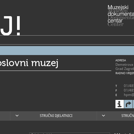
J!
oslovni muzej
ADRESA
Demetrova 
Grad Zagre
RADNO VRIJE
01/48
T
01/48
F
hpm@
E
https
W
STRUČNI DJELATNICI
STRUČN