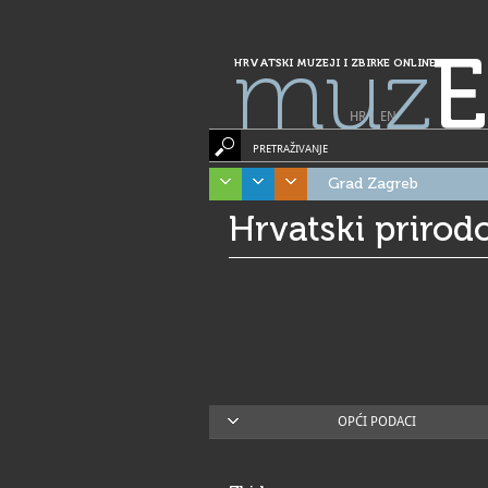
muz
E
HRVATSKI MUZEJI I ZBIRKE ONLINE
HR
|
EN
PRETRAŽIVANJE
Grad Zagreb
Hrvatski prirod
OPĆI PODACI