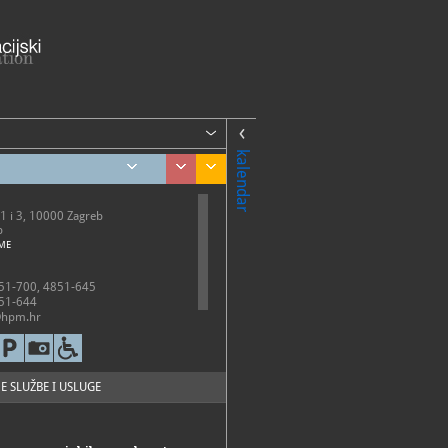
kalendar
1 i 3, 10000 Zagreb
b
ME
51-700, 4851-645
51-644
hpm.hr
://www.hpm.hr/
E SLUŽBE I USLUGE