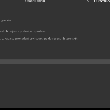
U katal
ografska
eralnih pojava s područja Lepoglave
. g. kada su pronađeni prvi uzorci pa do recentnih terenskih