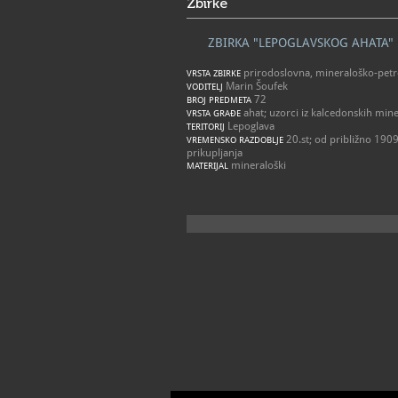
Zbirke
ZBIRKA "LEPOGLAVSKOG AHATA"
prirodoslovna, mineraloško-petr
VRSTA ZBIRKE
Marin Šoufek
VODITELJ
72
BROJ PREDMETA
ahat; uzorci iz kalcedonskih min
VRSTA GRAĐE
Lepoglava
TERITORIJ
20.st; od približno 1909
VREMENSKO RAZDOBLJE
prikupljanja
mineraloški
MATERIJAL