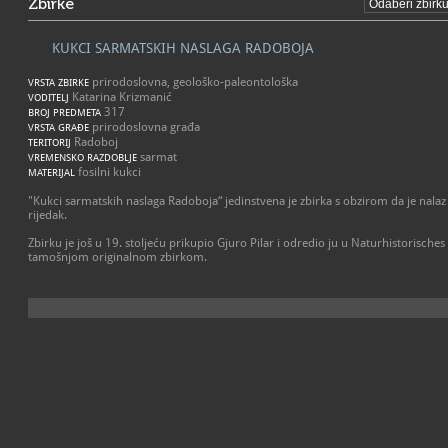
Zbirke
KUKCI SARMATSKIH NASLAGA RADOBOJA
prirodoslovna, geološko-paleontološka
VRSTA ZBIRKE
Katarina Krizmanić
VODITELJ
317
BROJ PREDMETA
prirodoslovna građa
VRSTA GRAĐE
Radoboj
TERITORIJ
sarmat
VREMENSKO RAZDOBLJE
fosilni kukci
MATERIJAL
"Kukci sarmatskih naslaga Radoboja“ jedinstvena je zbirka s obzirom da je nala
rijedak.
Zbirku je još u 19. stoljeću prikupio Gjuro Pilar i odredio ju u Naturhistoris
tamošnjom originalnom zbirkom.