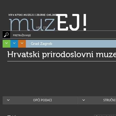
muz
EJ!
HRVATSKI MUZEJI I ZBIRKE ONLINE
HR
|
EN
PRETRAŽIVANJE
Grad Zagreb
Hrvatski prirodoslovni muze
OPĆI PODACI
STRUČNI 