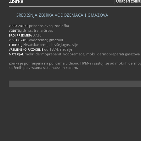
Zbirke
SREDIŠNJA ZBIRKA VODOZEMACA I GMAZOVA
prirodoslovna, zoološka
VRSTA ZBIRKE
dr. sc. Irena Grbac
VODITELJ
3738
BROJ PREDMETA
vodozemci; gmazovi
VRSTA GRAĐE
Hrvatska; zemlje bivše Jugoslavije
TERITORIJ
od 1874. nadalje
VREMENSKO RAZDOBLJE
mokri dermopreparati vodozemaca; mokri dermopreparati gmazova
MATERIJAL
Zbirka je pohranjena na policama u depou HPM-a i sastoji se od mokrih derm
složenih po vrstama sistematskim redom.