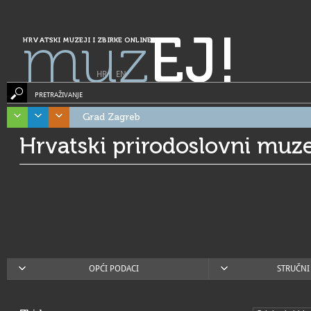
muz
EJ!
HRVATSKI MUZEJI I ZBIRKE ONLINE
HR
|
EN
PRETRAŽIVANJE
Grad Zagreb
Hrvatski prirodoslovni muze
OPĆI PODACI
STRUČNI 