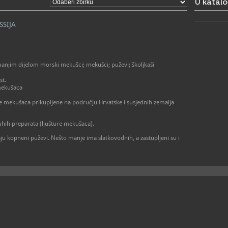
U katal
SSIJA
manjim dijelom morski mekušci; mekušci; puževi; školjkaši
st.
mekušaca
te mekušaca prikupljene na području Hrvatske i susjednih zemalja
suhih preparata (ljušture mekušaca).
ju kopneni puževi. Nešto manje ima slatkovodnih, a zastupljeni su i