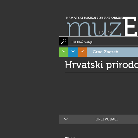
muz
E
HRVATSKI MUZEJI I ZBIRKE ONLINE
HR
|
EN
PRETRAŽIVANJE
Grad Zagreb
Hrvatski prirod
OPĆI PODACI