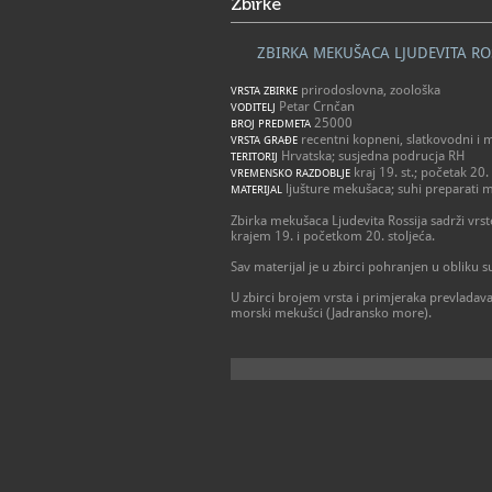
Zbirke
ZBIRKA MEKUŠACA LJUDEVITA RO
prirodoslovna, zoološka
VRSTA ZBIRKE
Petar Crnčan
VODITELJ
25000
BROJ PREDMETA
recentni kopneni, slatkovodni i 
VRSTA GRAĐE
Hrvatska; susjedna podrucja RH
TERITORIJ
kraj 19. st.; početak 20. 
VREMENSKO RAZDOBLJE
ljušture mekušaca; suhi preparati 
MATERIJAL
Zbirka mekušaca Ljudevita Rossija sadrži vrs
krajem 19. i početkom 20. stoljeća.
Sav materijal je u zbirci pohranjen u obliku 
U zbirci brojem vrsta i primjeraka prevladava
morski mekušci (Jadransko more).