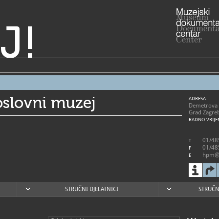
J!
oslovni muzej
ADRESA
Demetrova 
Grad Zagre
RADNO VRIJE
01/48
T
01/48
F
hpm@
E
https
W
STRUČNI DJELATNICI
STRUČN