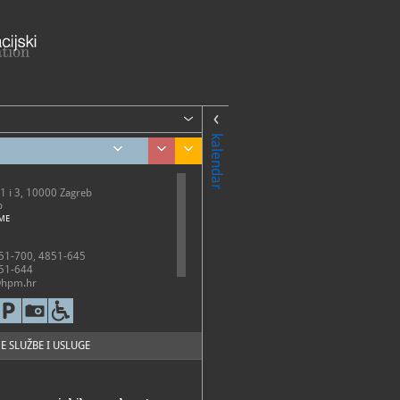
kalendar
1 i 3, 10000 Zagreb
b
ME
51-700, 4851-645
51-644
hpm.hr
://www.hpm.hr/
E SLUŽBE I USLUGE