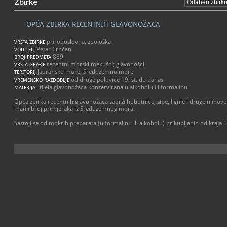
Zbirke
OPĆA ZBIRKA RECENTNIH GLAVONOŽACA
prirodoslovna, zoološka
VRSTA ZBIRKE
Petar Crnčan
VODITELJ
889
BROJ PREDMETA
recentni morski mekušci; glavonošci
VRSTA GRAĐE
Jadransko more, Sredozemno more
TERITORIJ
od druge polovice 19. st. do danas
VREMENSKO RAZDOBLJE
tijela glavonožaca konzervirana u alkoholu ili formalinu
MATERIJAL
Opća zbirka recentnih glavonožaca sadrži hobotnice, sipe, lignje i druge njihov
manji broj primjeraka iz Sredozemnog mora.
Sastoji se od mokrih preparata (u formalinu ili alkoholu) prikupljanih od kraja 1