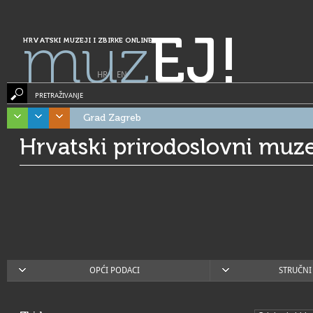
muz
EJ!
HRVATSKI MUZEJI I ZBIRKE ONLINE
HR
|
EN
PRETRAŽIVANJE
Grad Zagreb
Hrvatski prirodoslovni muze
OPĆI PODACI
STRUČNI 