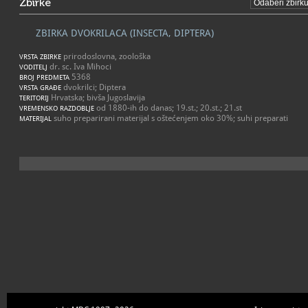
Zbirke
ZBIRKA DVOKRILACA (INSECTA, DIPTERA)
prirodoslovna, zoološka
VRSTA ZBIRKE
dr. sc. Iva Mihoci
VODITELJ
5368
BROJ PREDMETA
dvokrilci; Diptera
VRSTA GRAĐE
Hrvatska; bivša Jugoslavija
TERITORIJ
od 1880-ih do danas; 19.st.; 20.st.; 21.st
VREMENSKO RAZDOBLJE
suho preparirani materijal s oštećenjem oko 30%; suhi preparati
MATERIJAL