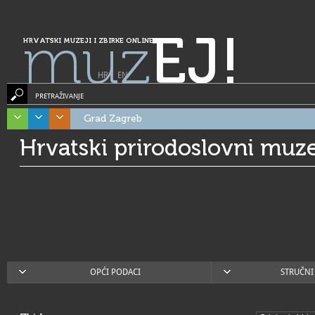
muz
EJ!
HRVATSKI MUZEJI I ZBIRKE ONLINE
HR
|
EN
PRETRAŽIVANJE
Grad Zagreb
Hrvatski prirodoslovni muze
OPĆI PODACI
STRUČNI 