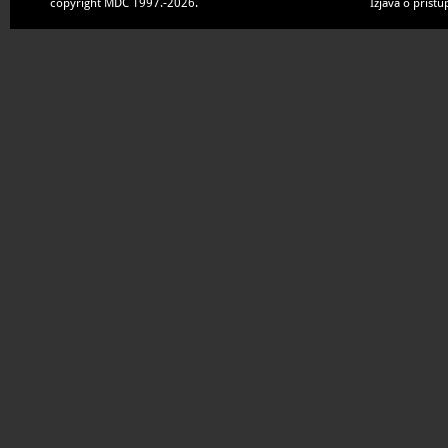
copyright MDC 1997.-2026.
Izjava o pristu