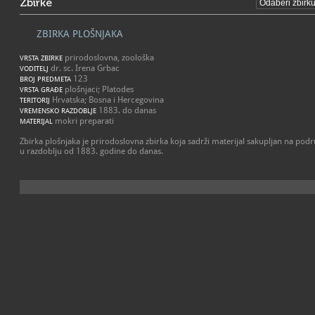
Zbirke
ZBIRKA PLOŠNJAKA
prirodoslovna, zoološka
VRSTA ZBIRKE
dr. sc. Irena Grbac
VODITELJ
123
BROJ PREDMETA
plošnjaci; Platodes
VRSTA GRAĐE
Hrvatska; Bosna i Hercegovina
TERITORIJ
1883. do danas
VREMENSKO RAZDOBLJE
mokri preparati
MATERIJAL
Zbirka plošnjaka je prirodoslovna zbirka koja sadrži materijal sakupljan na pod
u razdoblju od 1883. godine do danas.