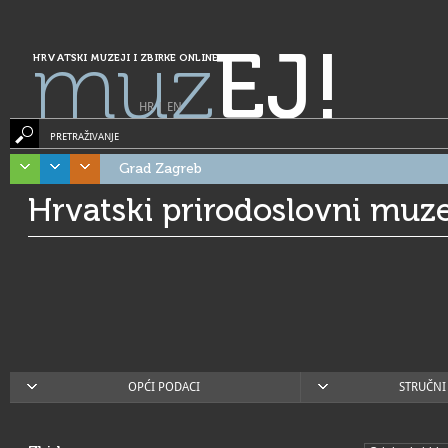
muz
EJ!
HRVATSKI MUZEJI I ZBIRKE ONLINE
HR
|
EN
PRETRAŽIVANJE
Grad Zagreb
Hrvatski prirodoslovni muze
OPĆI PODACI
STRUČNI 