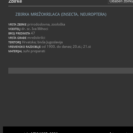
Zbirke
ZBIRKA MREŽOKRILACA (INSECTA, NEUROPTERA)
prirodoslovna, zoološka
VRSTA ZBIRKE
dr. sc. Iva Mihoci
VODITELJ
47
BROJ PREDMETA
mrežokrilci
VRSTA GRAĐE
Hrvatska; bivša Jugoslavija
TERITORIJ
od 1900. do danas; 20.st.; 21.st
VREMENSKO RAZDOBLJE
suhi preparati
MATERIJAL