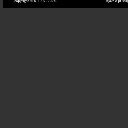
copyright MDC 1997.-2026.
Izjava o pristu