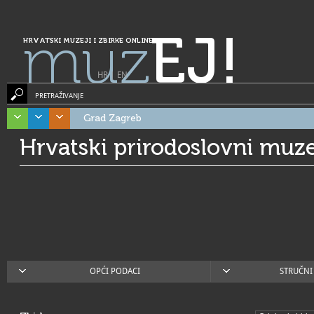
muz
EJ!
HRVATSKI MUZEJI I ZBIRKE ONLINE
HR
|
EN
PRETRAŽIVANJE
Grad Zagreb
Hrvatski prirodoslovni muze
OPĆI PODACI
STRUČNI 