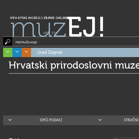
muz
EJ!
HRVATSKI MUZEJI I ZBIRKE ONLINE
HR
|
EN
PRETRAŽIVANJE
Grad Zagreb
Hrvatski prirodoslovni muze
OPĆI PODACI
STRUČNI 