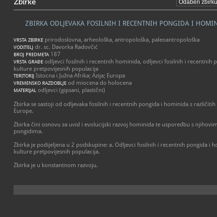
Zbirke
ZBIRKA ODLJEVAKA FOSILNIH I RECENTNIH PONGIDA I HOMI
prirodoslovna, arheološka, antropološka, paleoantropološka
VRSTA ZBIRKE
dr. sc. Davorka Radovčić
VODITELJ
187
BROJ PREDMETA
odljevci fosilnih i recentnih hominida, odljevci fosilnih i recentnih 
VRSTA GRAĐE
kulture pretpovijesnih populacija
Istocna i Južna Afrika; Azija; Europa
TERITORIJ
od miocena do holocena
VREMENSKO RAZDOBLJE
odljevci (gipsani, plastični)
MATERIJAL
Zbirka se sastoji od odljevaka fosilnih i recentnih pongida i hominida s različitih l
Europe.
Zbirka čini osnovu za uvid i evolucijski razvoj hominida te usporedbu s njihovi
pongidima.
Zbirka je podijeljena u 2 podskupine: a. Odljevci fosilnih i recentnih pongida i h
kulture pretpovijesnih populacija.
Zbirka je u konstantnom razvoju.