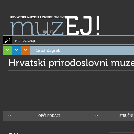
muz
EJ!
HRVATSKI MUZEJI I ZBIRKE ONLINE
HR
|
EN
PRETRAŽIVANJE
Grad Zagreb
Hrvatski prirodoslovni muze
OPĆI PODACI
STRUČNI 