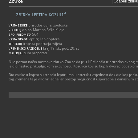
Zbirke
ZBIRKA LEPTIRA KOZULIĆ
prirodoslovna, zoološka
VRSTA ZBIRKE
dr. sc. Martina Šašić Kljajo
VODITELJ
564
BROJ PREDMETA
leptiri; Lepidoptera
VRSTA GRAĐE
tropska podrucja svijeta
TERITORIJ
kraj 19. st.; poč. 20. st
VREMENSKO RAZDOBLJE
suhi preparati
MATERIJAL
Nije poznat način nastanka zbirke. Zna se da je u HPM došla iz prirodoslovnog ma
je dio nastao prikupljačkom aktivnošću Kozulića koji su kupili dvorac početkom 
Dio zbirke u kojem su tropski leptiri imaju estetsku vrijednost dok dio koji je s
tog vremena te je vrlo vrijedna jer postoji mogućnost usporedbe s današnjim s