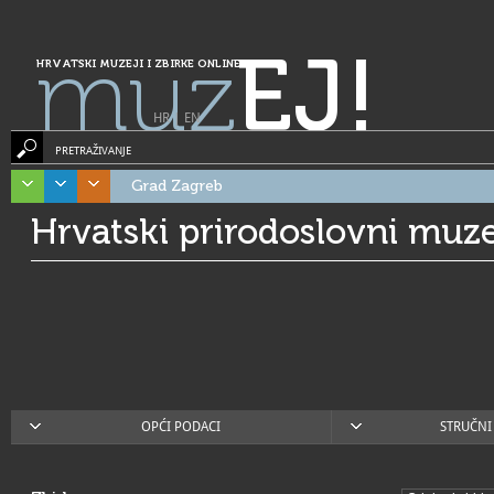
muz
EJ!
HRVATSKI MUZEJI I ZBIRKE ONLINE
HR
|
EN
PRETRAŽIVANJE
Grad Zagreb
Hrvatski prirodoslovni muze
OPĆI PODACI
STRUČNI 