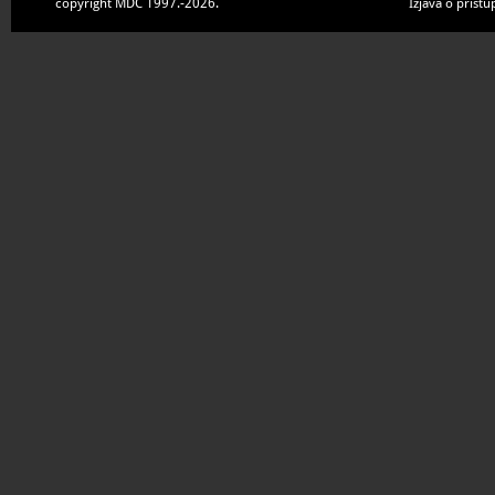
copyright MDC 1997.-2026.
Izjava o pristu