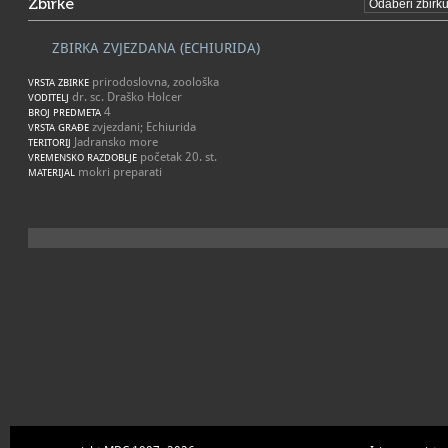
Zbirke
ZBIRKA ZVJEZDANA (ECHIURIDA)
prirodoslovna, zoološka
VRSTA ZBIRKE
dr. sc. Draško Holcer
VODITELJ
4
BROJ PREDMETA
zvjezdani; Echiurida
VRSTA GRAĐE
Jadransko more
TERITORIJ
početak 20. st.
VREMENSKO RAZDOBLJE
mokri preparati
MATERIJAL