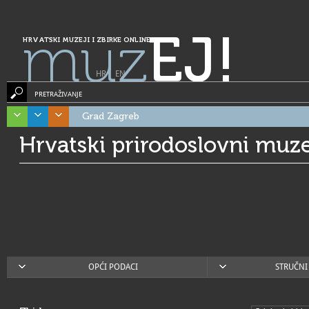
muz
EJ!
HRVATSKI MUZEJI I ZBIRKE ONLINE
HR
|
EN
PRETRAŽIVANJE
Grad Zagreb
Hrvatski prirodoslovni muze
OPĆI PODACI
STRUČNI 