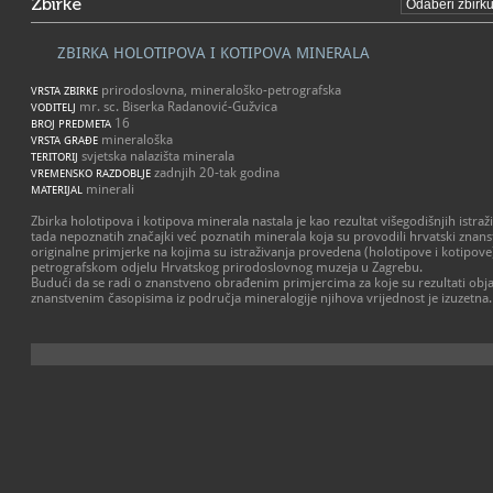
Zbirke
ZBIRKA HOLOTIPOVA I KOTIPOVA MINERALA
prirodoslovna, mineraloško-petrografska
VRSTA ZBIRKE
mr. sc. Biserka Radanović-Gužvica
VODITELJ
16
BROJ PREDMETA
mineraloška
VRSTA GRAĐE
svjetska nalazišta minerala
TERITORIJ
zadnjih 20-tak godina
VREMENSKO RAZDOBLJE
minerali
MATERIJAL
Zbirka holotipova i kotipova minerala nastala je kao rezultat višegodišnjih istraž
tada nepoznatih značajki već poznatih minerala koja su provodili hrvatski znans
originalne primjerke na kojima su istraživanja provedena (holotipove i kotipove
petrografskom odjelu Hrvatskog prirodoslovnog muzeja u Zagrebu.
Budući da se radi o znanstveno obrađenim primjercima za koje su rezultati obja
znanstvenim časopisima iz područja mineralogije njihova vrijednost je izuzetna.