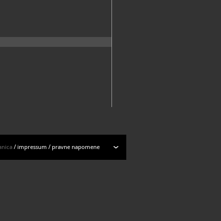
anica
/
impressum
/
pravne napomene