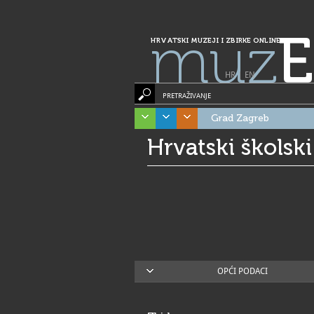
muz
E
HRVATSKI MUZEJI I ZBIRKE ONLINE
HR
|
EN
PRETRAŽIVANJE
Grad Zagreb
Hrvatski školsk
OPĆI PODACI