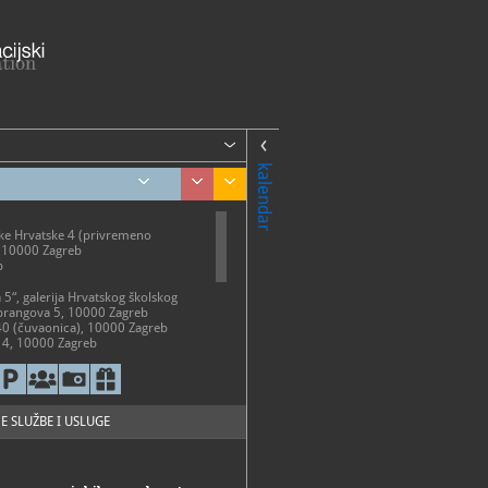
kalendar
ke Hrvatske 4 (privremeno
, 10000 Zagreb
b
a 5“, galerija Hrvatskog školskog
brangova 5, 10000 Zagreb
40 (čuvaonica), 10000 Zagreb
a 4, 10000 Zagreb
uvremene umjetnosti, Avenija
7 (izložena Pariška soba)
eb
ME
ATVOREN ZA POSJETITELJE
E SLUŽBE I USLUGE
55-716
55-825
smuzej.hr
://www.hsmuzej.hr/