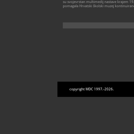
su svojevrstan multimedij nastave krajem 19.
pomagala Hrvatski školski muzej kontinuiran
copyright MDC 1997.-2026.