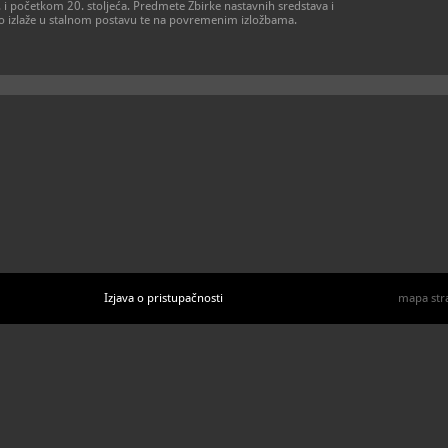
 i početkom 20. stoljeća. Predmete Zbirke nastavnih sredstava i
o izlaže u stalnom postavu te na povremenim izložbama.
Izjava o pristupačnosti
mapa str