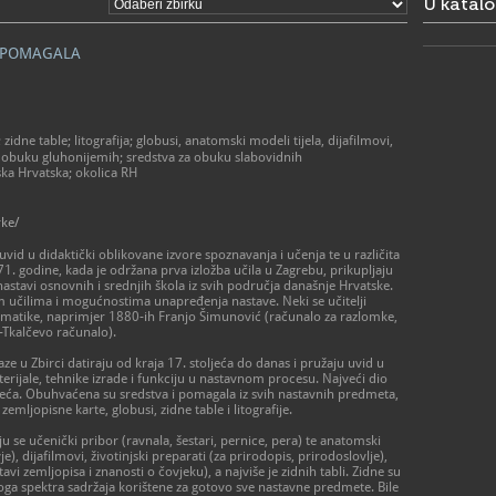
U katal
I POMAGALA
zidne table; litografija; globusi, anatomski modeli tijela, dijafilmovi,
a obuku gluhonijemih; sredstva za obuku slabovidnih
ka Hrvatska; okolica RH
rke/
vid u didaktički oblikovane izvore spoznavanja i učenja te u različita
1. godine, kada je održana prva izložba učila u Zagrebu, prikupljaju
astavi osnovnih i srednjih škola iz svih područja današnje Hrvatske.
im učilima i mogućnostima unapređenja nastave. Neki se učitelji
matematike, naprimjer 1880-ih Franjo Šimunović (računalo za razlomke,
-Tkalčevo računalo).
 u Zbirci datiraju od kraja 17. stoljeća do danas i pružaju uvid u
terijale, tehnike izrade i funkciju u nastavnom procesu. Najveći dio
toljeća. Obuhvaćena su sredstva i pomagala iz svih nastavnih predmeta,
zemljopisne karte, globusi, zidne table i litografije.
u se učenički pribor (ravnala, šestari, pernice, pera) te anatomski
), dijafilmovi, životinjski preparati (za prirodopis, prirodoslovlje),
tavi zemljopisa i znanosti o čovjeku), a najviše je zidnih tabli. Zidne su
ga spektra sadržaja korištene za gotovo sve nastavne predmete. Bile