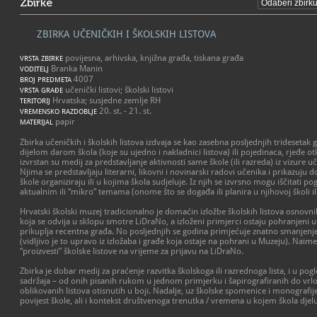
Zbirke
ZBIRKA UČENIČKIH I ŠKOLSKIH LISTOVA
povijesna, arhivska, knjižna građa, tiskana građa
VRSTA ZBIRKE
Branka Manin
VODITELJ
4007
BROJ PREDMETA
učenički listovi; školski listovi
VRSTA GRAĐE
Hrvatska; susjedne zemlje RH
TERITORIJ
20. st. - 21. st.
VREMENSKO RAZDOBLJE
papir
MATERIJAL
Zbirka učeničkih i školskih listova izdvaja se kao zasebna posljednjih tridesetak
dijelom darom škola (koje su ujedno i nakladnici listova) ili pojedinaca, rjeđe ot
izvrstan su medij za predstavljanje aktivnosti same škole (ili razreda) iz vizur
Njima se predstavljaju literarni, likovni i novinarski radovi učenika i prikazuju
škole organiziraju ili u kojima škola sudjeluje. Iz njih se izvrsno mogu iščitati p
aktualnim ili “mikro” temama (onome što se događa ili planira u njihovoj školi ili
Hrvatski školski muzej tradicionalno je domaćin izložbe školskih listova osnovni
koja se odvija u sklopu smotre LiDraNo, a izloženi primjerci ostaju pohranjeni u 
prikuplja recentna građa. No posljednjih se godina primjećuje znatno smanjenje
(vidljivo je to upravo iz izložaba i građe koja ostaje na pohrani u Muzeju). Naime,
“proizvesti” školske listove na vrijeme za prijavu na LiDraNo.
Zbirka je dobar medij za praćenje razvitka školskoga ili razrednoga lista, i u pog
sadržaja – od onih pisanih rukom u jednom primjerku i šapirografiranih do vr
oblikovanih listova otisnutih u boji. Nadalje, uz školske spomenice i monografije, 
povijest škole, ali i kontekst društvenoga trenutka / vremena u kojem škola djelu