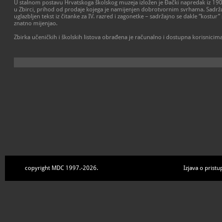
U stalnom postavu Hrvatskoga školskog muzeja izložen je Đački napredak iz 1907. 
u Zbirci, prihod od prodaje kojega je namijenjen dobrotvornim svrhama. Sadrža
uglazbljen tekst iz čitanke za IV. razred i zagonetke – sadržajno se dakle “kostur”
znatno mijenjao.
Zbirka učeničkih i školskih listova obrađena je računalno i dostupna korisnicima
copyright MDC 1997.-2026.
Izjava o pristu