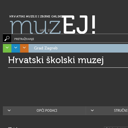
muz
EJ!
HRVATSKI MUZEJI I ZBIRKE ONLINE
HR
|
EN
PRETRAŽIVANJE
Grad Zagreb
Hrvatski školski muzej
OPĆI PODACI
STRUČNI 