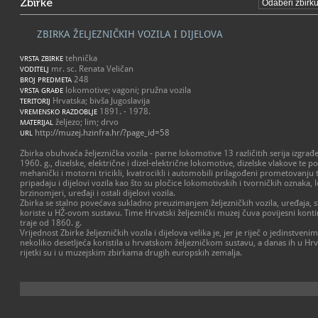
Zbirke
ZBIRKA ŽELJEZNIČKIH VOZILA I DIJELOVA
tehnička
VRSTA ZBIRKE
mr. sc. Renata Veličan
VODITELJ
248
BROJ PREDMETA
lokomotive; vagoni; pružna vozila
VRSTA GRAĐE
Hrvatska; bivša Jugoslavija
TERITORIJ
1891. - 1978.
VREMENSKO RAZDOBLJE
željezo; lim; drvo
MATERIJAL
http://muzej.hzinfra.hr/?page_id=58
URL
Zbirka obuhvaća željeznička vozila - parne lokomotive 13 različitih serija izgra
1960. g., dizelske, električne i dizel-električne lokomotive, dizelske vlakove te 
mehanički i motorni tricikli, kvatrocikli i automobili prilagođeni prometovanju 
pripadaju i dijelovi vozila kao što su pločice lokomotivskih i tvorničkih oznaka,
brzinomjeri, uređaji i ostali dijelovi vozila.
Zbirka se stalno povećava sukladno preuzimanjem željezničkih vozila, uređaja, st
koriste u HŽ-ovom sustavu. Time Hrvatski željeznički muzej čuva povijesni kontin
traje od 1860. g.
Vrijednost Zbirke željezničkih vozila i dijelova velika je, jer je riječ o jedinstveni
nekoliko desetljeća koristila u hrvatskom željezničkom sustavu, a danas ih u Hrv
rijetki su i u muzejskim zbirkama drugih europskih zemalja.