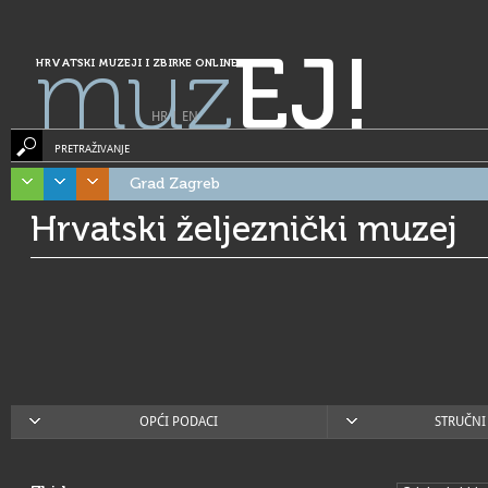
muz
EJ!
HRVATSKI MUZEJI I ZBIRKE ONLINE
HR
|
EN
PRETRAŽIVANJE
Grad Zagreb
Hrvatski željeznički muzej
OPĆI PODACI
STRUČNI 