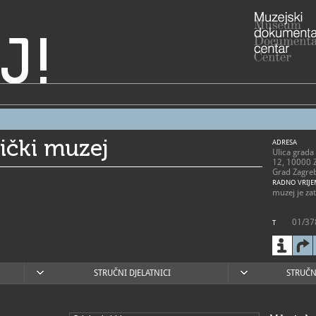
J!
nički muzej
ADRESA
Ulica grada
12, 10000 
Grad Zagre
RADNO VRIJE
muzej je zat
01/37
T
renata
E
https
W
STRUČNI DJELATNICI
STRUČN