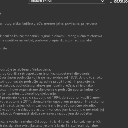
U katal
A
, fotografska, knjižna građa, memorijalna, povijesna, prijevozna
l; pružna kolica; mehanički signal; blokovni uređaj; ručna telefonska
lne svjetiljke na karbid; poslovni propisnik; vozni red; signalni
rište
područje te izložena u Vinkovcima.
nog čvorišta retrospektivan je prikaz uspostave i djelovanja
 čvorišnom području koji traje neprekidno od 1878. Uvid u to široko
oji obuhvaćaju područje izgradnje prugâ i pružnih postrojenja,
vlakova, područje signalno-sigurnosnih uređaja, ali isto tako i
roz njihovo organizirano djelovanje u području sporta, kulturno-
ja i izvaninstitucionalnog djelovanja.
99 predmeta koje su u razdoblju od 1994. do 2000. prikupili članovi
kovci, a potom je 2011. donatorskim ugovorom prepustili Hrvatskomu
 Hrvatski željeznički muzej doniranu je građu stručno obradio,
ku zbirku i u skladu s vlastitom koncepcijom izložio ju u nekadašnjoj
Vinkovci. Vremenski izložba završava s razdobljem do početka
žna vozila na mehanički pogon (tricikl i pružna kolica), mehanički
ala, signalna svjetiljka sa svijećom (s kraja 19. stoljeća), signalne