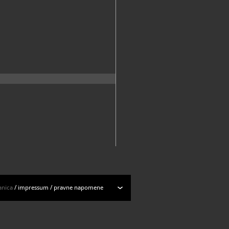
anica
/
impressum
/
pravne napomene