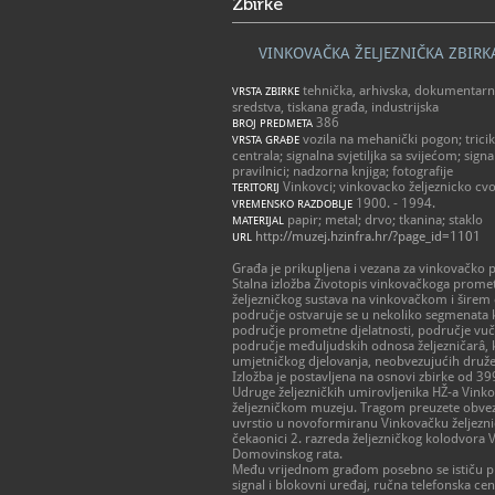
Zbirke
VINKOVAČKA ŽELJEZNIČKA ZBIRK
tehnička, arhivska, dokumentarna
VRSTA ZBIRKE
sredstva, tiskana građa, industrijska
386
BROJ PREDMETA
vozila na mehanički pogon; tricik
VRSTA GRAĐE
centrala; signalna svjetiljka sa svijećom; signa
pravilnici; nadzorna knjiga; fotografije
Vinkovci; vinkovacko željeznicko cvo
TERITORIJ
1900. - 1994.
VREMENSKO RAZDOBLJE
papir; metal; drvo; tkanina; staklo
MATERIJAL
http://muzej.hzinfra.hr/?page_id=1101
URL
Građa je prikupljena i vezana za vinkovačko 
Stalna izložba Životopis vinkovačkoga promet
željezničkog sustava na vinkovačkom i širem
područje ostvaruje se u nekoliko segmenata k
područje prometne djelatnosti, područje vuče 
područje međuljudskih odnosa željezničarâ, k
umjetničkog djelovanja, neobvezujućih družen
Izložba je postavljena na osnovi zbirke od 3
Udruge željezničkih umirovljenika HŽ-a Vin
željezničkom muzeju. Tragom preuzete obveze
uvrstio u novoformiranu Vinkovačku željeznič
čekaonici 2. razreda željezničkog kolodvora 
Domovinskog rata.
Među vrijednom građom posebno se ističu pru
signal i blokovni uređaj, ručna telefonska centr