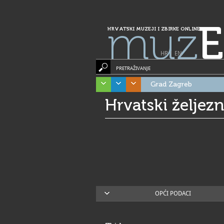
muz
E
HRVATSKI MUZEJI I ZBIRKE ONLINE
HR
|
EN
PRETRAŽIVANJE
Grad Zagreb
Hrvatski željez
OPĆI PODACI