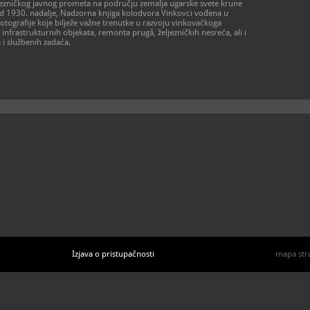
željezničkog javnog prometa na području zemalja ugarske svete krune
i od 1930. nadalje, Nadzorna knjiga kolodvora Vinkovci vođena u
tografije koje bilježe važne trenutke u razvoju vinkovačkoga
h infrastrukturnih objekata, remonta prugâ, željezničkih nesreća, ali i
a i službenih zadaća.
Izjava o pristupačnosti
mapa str