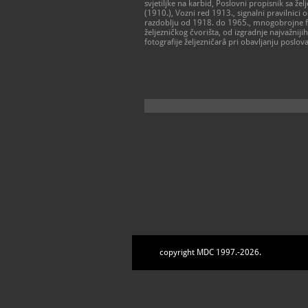
svjetiljke na karbid, Poslovni propisnik sa 
(1910.), Vozni red 1913., signalni pravilnic
razdoblju od 1918. do 1965., mnogobrojne fo
željezničkog čvorišta, od izgradnje najvažniji
fotografije željezničarâ pri obavljanju poslov
copyright MDC 1997.-2026.