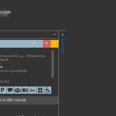
kalendar
 Vukovara 47; p.p. - Mihanovićeva
Zagreb
b
ME
voren za posjetitelje
82-862
.velican@hzinfra.hr
://muzej.hzinfra.hr/
E SLUŽBE I USLUGE