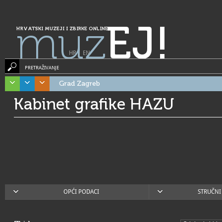
muz
EJ!
HRVATSKI MUZEJI I ZBIRKE ONLINE
HR
|
EN
PRETRAŽIVANJE
Grad Zagreb
Kabinet grafike HAZU
OPĆI PODACI
STRUČNI 