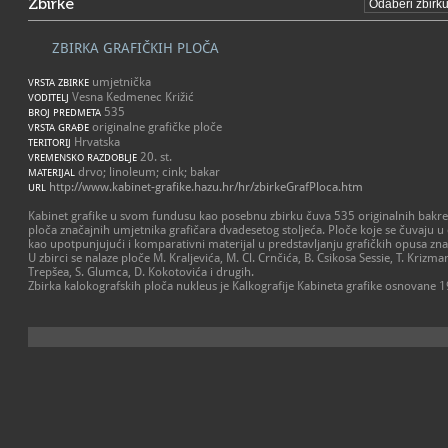
Zbirke
ZBIRKA GRAFIČKIH PLOČA
umjetnička
VRSTA ZBIRKE
Vesna Kedmenec Križić
VODITELJ
535
BROJ PREDMETA
originalne grafičke ploče
VRSTA GRAĐE
Hrvatska
TERITORIJ
20. st.
VREMENSKO RAZDOBLJE
drvo; linoleum; cink; bakar
MATERIJAL
http://www.kabinet-grafike.hazu.hr/hr/zbirkeGrafPloca.htm
URL
Kabinet grafike u svom fundusu kao posebnu zbirku čuva 535 originalnih bakren
ploča značajnih umjetnika grafičara dvadesetog stoljeća. Ploče koje se čuvaju u
kao upotpunjujući i komparativni materijal u predstavljanju grafičkih opusa zna
U zbirci se nalaze ploče M. Kraljevića, M. Cl. Crnčića, B. Csikosa Sessie, T. Krizm
Trepšea, S. Glumca, D. Kokotovića i drugih.
Zbirka kalokografskih ploča nukleus je Kalkografije Kabineta grafike osnovane 