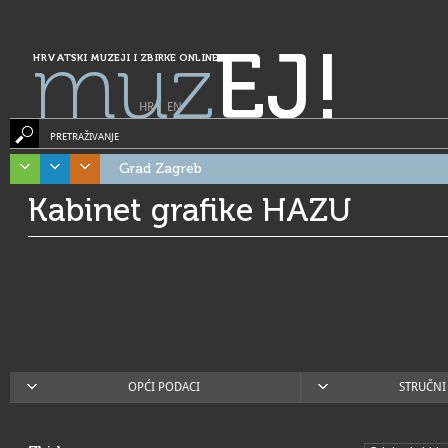
muz
EJ!
HRVATSKI MUZEJI I ZBIRKE ONLINE
HR
|
EN
PRETRAŽIVANJE
Grad Zagreb
Kabinet grafike HAZU
OPĆI PODACI
STRUČNI 