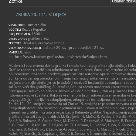
Zbirke
ZBIRKA 20. I 21. STOLJEĆA
umjetnička
VRSTA ZBIRKE
Ružica Pepelko
VODITELJ
15081
BROJ PREDMETA
grafike; crteži
VRSTA GRAĐE
Hrvatska; europske zemlje
TERITORIJ
početak 20. st. - prvo desetljeće 21. st.
VREMENSKO RAZDOBLJE
papir
MATERIJAL
http://www.kabinet-grafike.hazu.hr/hr/zbirkeStoljeca.htm
URL
Moderna i suvremena zbirka grafika i crteža Kabineta grafike najbrojnija je i o
Grafike rađene u različitim tehnikama te brojni crteži čuvaju se, stručno obrađuj
povremenim izložbama predstavljajući različite autorske opuse, tematske dionic
Zbirka je od samog početka formiranja Kabineta grafike kao samostalne institu
stoljeća bila najbrojnija, jer su je tadašnji osnivači institucije popunjavali rado
sačuvao veći dio grafičkog i/ili crtačkog opusa raznih modernih i suvremenih a
Pristupajući selektivno odabiru listova koji će činiti zbirku, zbirka je zarana bi
listovima visoke kvalitete. Kako se vremenom broj radova suvremene zbirke kv
dugogodišnjim marljivim sakupljanjem, otkupima i donacijama, zbirka se, od 
Zbirka 19. i 20. stoljeća razdvojila od Zbirke 19. stoljeća te je preimenovana 
Posljednjih desetljeća narastao je jedinični broj listova suvremenih autora, naj
trijenalima grafike ili crteža u organizaciji Kabineta grafike. Najzastupljeniji auto
grafike i/ili crteži čuvaju u zbirci: M. Kraljević, N. Mašić, R. Valdec, I. Kerdić, M. Cl
Babić, V. Bukovac, B. Csikos-Sesia, M. Detoni, P. Dobrović, V. Filakovac, R. Fran
S. Glumac, K. Hegedušić, Ž. Hegedušić, O. Herman, Lj. Ivančić, I. Job, K. Kantoci, A
Krizman, D. Kokotović, I. Lacković-Croata, I. Lovrenčić, E. Murtić, I. Picelj, O. Pos
Režek, M. Stančić, G. Stupica, Lj. Šestić, B. Šenoa, F. Šimunović, Z. Šulentić, I. Šv