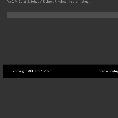
Vaić, M. Šutej, S. Šohaj, V. Richter, F. Kulmer, te brojni drugi.
copyright MDC 1997.-2026.
Izjava o pristu