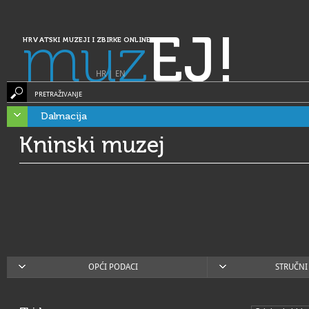
muz
EJ!
HRVATSKI MUZEJI I ZBIRKE ONLINE
HR
|
EN
PRETRAŽIVANJE
Dalmacija
Kninski muzej
OPĆI PODACI
STRUČNI 