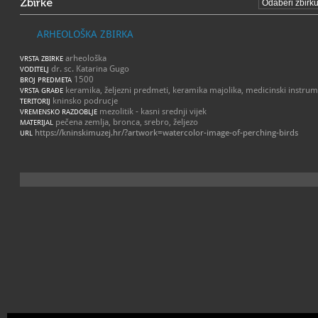
Zbirke
ARHEOLOŠKA ZBIRKA
arheološka
VRSTA ZBIRKE
dr. sc. Katarina Gugo
VODITELJ
1500
BROJ PREDMETA
keramika, željezni predmeti, keramika majolika, medicinski instrum
VRSTA GRAĐE
kninsko podrucje
TERITORIJ
mezolitik - kasni srednji vijek
VREMENSKO RAZDOBLJE
pečena zemlja, bronca, srebro, željezo
MATERIJAL
https://kninskimuzej.hr/?artwork=watercolor-image-of-perching-birds
URL