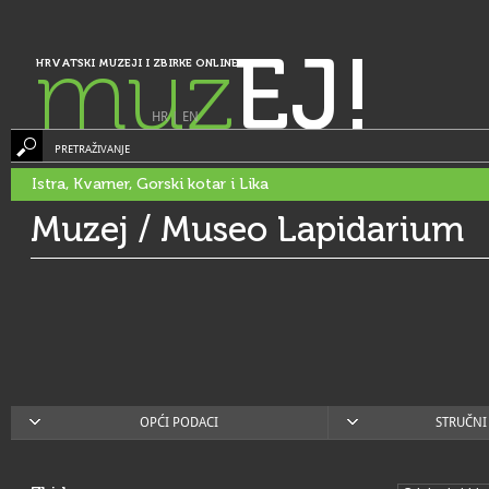
muz
EJ!
HRVATSKI MUZEJI I ZBIRKE ONLINE
HR
|
EN
PRETRAŽIVANJE
Istra, Kvarner, Gorski kotar i Lika
Muzej / Museo Lapidarium
OPĆI PODACI
STRUČNI 