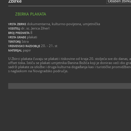
Zbirke
ZBIRKA PLAKATA
dokumentarna, kulturno-povijesna, umjetnička
VRSTA ZBIRKE
dr. sc. Jerica Ziherl
VODITELJ
8
BROJ PREDMETA
plakati
VRSTA GRAĐE
Istra
TERITORIJ
20. - 21. st
VREMENSKO RAZDOBLJE
papir
MATERIJAL
U Zbirci plakata čuvaju se plakati i tiskovine od kraja 20. stoljeća sve do danas, a 
offset tiska. Ističu se plakati umjetnika Đanina Božića koji je donirao veći dio g
sadrži plakate za izložbe i druga kulturna događanja kao i turističke promidžbene
s naglaskom na Novigradsko područje.