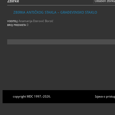
Zbirke
ZBIRKA ANTIČKOG STAKLA – GRAĐEVINSKO STAKLO
Anamarija Eterović Borzić
VODITELJ
0
BROJ PREDMETA
copyright MDC 1997.-2026.
Izjava o pristu