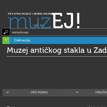
muz
EJ!
HRVATSKI MUZEJI I ZBIRKE ONLINE
HR
|
EN
PRETRAŽIVANJE
Dalmacija
Muzej antičkog stakla u Za
OPĆI PODACI
STRUČNI 