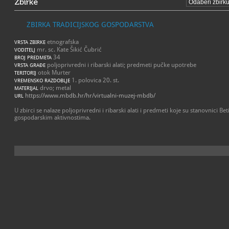
Zbirke
ZBIRKA TRADICIJSKOG GOSPODARSTVA
etnografska
VRSTA ZBIRKE
mr. sc. Kate Šikić Čubrić
VODITELJ
34
BROJ PREDMETA
poljoprivredni i ribarski alati; predmeti pučke upotrebe
VRSTA GRAĐE
otok Murter
TERITORIJ
1. polovica 20. st.
VREMENSKO RAZDOBLJE
drvo; metal
MATERIJAL
https://www.mbdb.hr/hr/virtualni-muzej-mbdb/
URL
U zbirci se nalaze poljoprivredni i ribarski alati i predmeti koje su stanovnici Bet
gospodarskim aktivnostima.