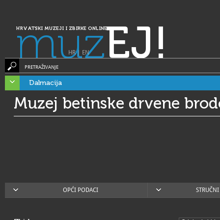
muz
EJ!
HRVATSKI MUZEJI I ZBIRKE ONLINE
HR
|
EN
PRETRAŽIVANJE
Dalmacija
Muzej betinske drvene brod
OPĆI PODACI
STRUČNI 