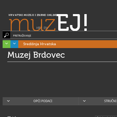
muz
EJ!
HRVATSKI MUZEJI I ZBIRKE ONLINE
HR
|
EN
PRETRAŽIVANJE
Središnja Hrvatska
Muzej Brdovec
OPĆI PODACI
STRUČNI 