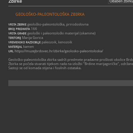
Zbirke
GEOLOŠKO-PALEONTOLOŠKA ZBIRKA
geološko-paleontološka, prirodoslovna
VRSTA ZBIRKE
166
BROJ PREDMETA
geološki i paleontološki materijal (okamine)
VRSTA GRAĐE
Marija Gorica
TERITORIJ
paleozoik, kenozoik
VREMENSKO RAZDOBLJE
kamen
MATERIJAL
https://muzejbrdovec.hr/zbirke/geolosko-paleontoloska/
URL
Geološko-paleontološka zbirka sadrži predmete pradavne prošlosti okolice Brdo
Zbirka se počela stvarati tijekom rada na izložbi "Brdine marijagoričke", održ
Sastoji se od komada stijena i fosilnih ostataka.