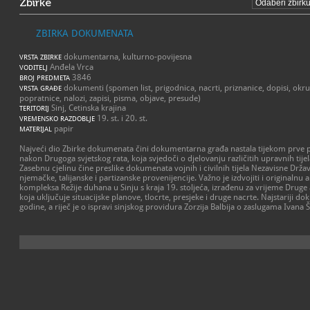
Zbirke
ZBIRKA DOKUMENATA
dokumentarna, kulturno-povijesna
VRSTA ZBIRKE
Anđela Vrca
VODITELJ
3846
BROJ PREDMETA
dokumenti (spomen list, prigodnica, nacrti, priznanice, dopisi, okru
VRSTA GRAĐE
popratnice, nalozi, zapisi, pisma, objave, presude)
Sinj, Cetinska krajina
TERITORIJ
19. st. i 20. st.
VREMENSKO RAZDOBLJE
papir
MATERIJAL
Najveći dio Zbirke dokumenata čini dokumentarna građa nastala tijekom prve pol
nakon Drugoga svjetskog rata, koja svjedoči o djelovanju različitih upravnih tije
Zasebnu cjelinu čine preslike dokumenata vojnih i civilnih tijela Nezavisne Dr
njemačke, talijanske i partizanske provenijencije. Važno je izdvojiti i originaln
kompleksa Režije duhana u Sinju s kraja 19. stoljeća, izrađenu za vrijeme Druge
koja uključuje situacijske planove, tlocrte, presjeke i druge nacrte. Najstariji d
godine, a riječ je o ispravi sinjskog providura Zorzija Balbija o zaslugama Ivana 