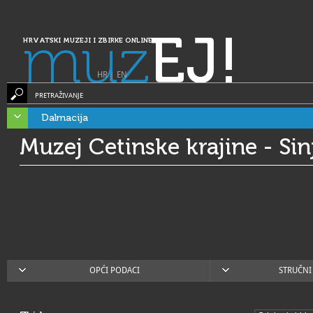
muz
EJ!
HRVATSKI MUZEJI I ZBIRKE ONLINE
HR
|
EN
PRETRAŽIVANJE
Dalmacija
Muzej Cetinske krajine - Sin
OPĆI PODACI
STRUČNI 