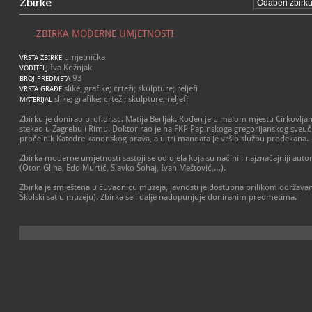
Zbirke
ZBIRKA MODERNE UMJETNOSTI
umjetnička
VRSTA ZBIRKE
Iva Kožnjak
VODITELJ
93
BROJ PREDMETA
slike; grafike; crteži; skulpture; reljefi
VRSTA GRAĐE
slike; grafike; crteži; skulpture; reljefi
MATERIJAL
Zbirku je donirao prof.dr.sc. Matija Berljak. Rođen je u malom mjestu Cirkovlja
stekao u Zagrebu i Rimu. Doktorirao je na FKP Papinskoga gregorijanskog sveučil
pročelnik Katedre kanonskog prava, a u tri mandata je vršio službu prodekana.
Zbirka moderne umjetnosti sastoji se od djela koja su načinili najznačajniji au
(Oton Gliha, Edo Murtić, Slavko Šohaj, Ivan Meštović,…).
Zbirka je smještena u čuvaonicu muzeja, javnosti je dostupna prilikom održavan
Školski sat u muzeju). Zbirka se i dalje nadopunjuje doniranim predmetima.