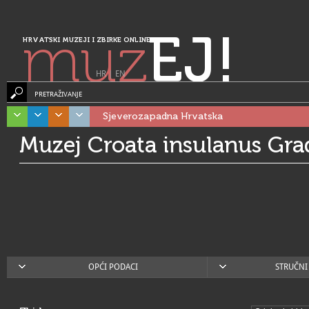
muz
EJ!
HRVATSKI MUZEJI I ZBIRKE ONLINE
HR
|
EN
PRETRAŽIVANJE
Sjeverozapadna Hrvatska
Muzej Croata insulanus Gra
OPĆI PODACI
STRUČNI 