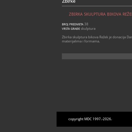
Zbirke
ZBIRKA SKULPTURA BIKOVA REŽE
38
BROJ PREDMETA
skulptura
VRSTA GRAĐE
Zbirka skulptura bikova Režek je donacija Da
materijalima i formama.
copyright MDC 1997.-2026.