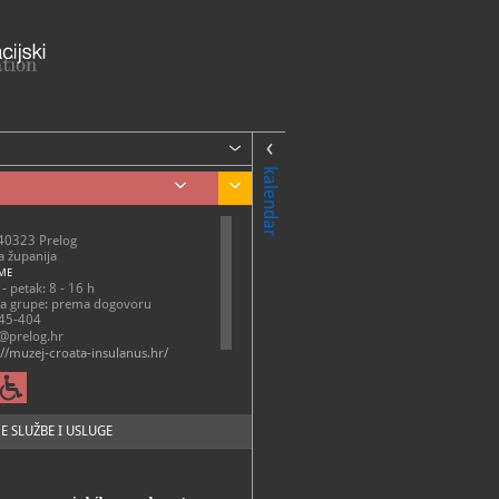
kalendar
 40323 Prelog
 županija
ME
- petak: 8 - 16 h
za grupe: prema dogovoru
45-404
@prelog.hr
://muzej-croata-insulanus.hr/
E SLUŽBE I USLUGE