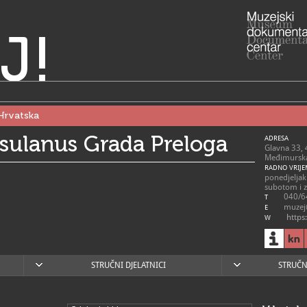
J!
Hrvatska
sulanus Grada Preloga
ADRESA
Glavna 33,
Međimurska
RADNO VRIJE
ponedjeljak 
subotom i 
040/6
T
muzej
E
https
W
STRUČNI DJELATNICI
STRUČN