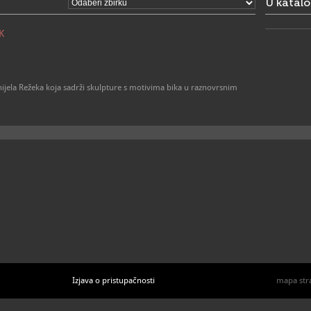
U katal
K
nijela Režeka koja sadrži skulpture s motivima bika u raznovrsnim
Izjava o pristupačnosti
mapa str