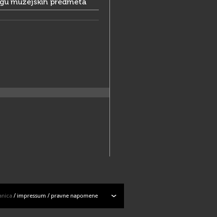
ogu muzejskih predmeta
anica
/
impressum
/
pravne napomene