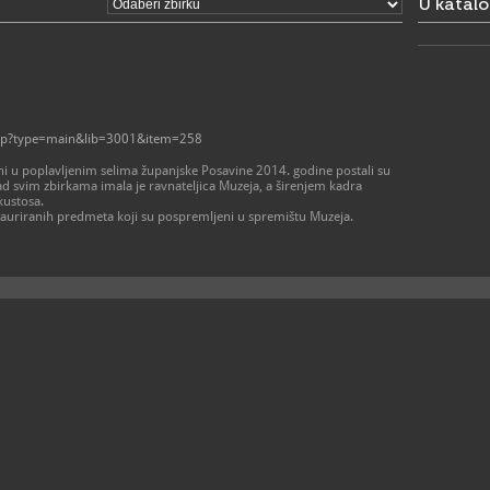
U katal
.php?type=main&lib=3001&item=258
i u poplavljenim selima županjske Posavine 2014. godine postali su
ad svim zbirkama imala je ravnateljica Muzeja, a širenjem kadra
kustosa.
tauriranih predmeta koji su pospremljeni u spremištu Muzeja.