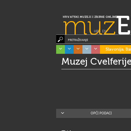
muz
E
HRVATSKI MUZEJI I ZBIRKE ONLINE
HR
|
EN
PRETRAŽIVANJE
Slavonija, Ba
Muzej Cvelferij
OPĆI PODACI