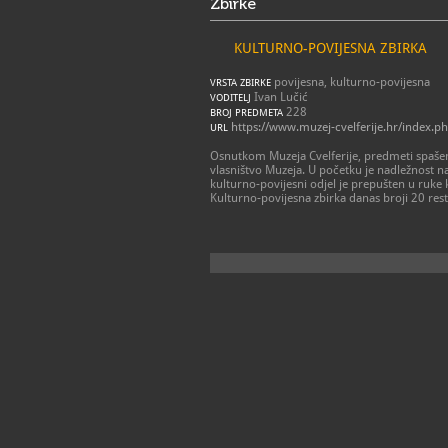
Zbirke
KULTURNO-POVIJESNA ZBIRKA
povijesna, kulturno-povijesna
VRSTA ZBIRKE
Ivan Lučić
VODITELJ
228
BROJ PREDMETA
https://www.muzej-cvelferije.hr/index
URL
Osnutkom Muzeja Cvelferije, predmeti spašen
vlasništvo Muzeja. U početku je nadležnost n
kulturno-povijesni odjel je prepušten u ruke 
Kulturno-povijesna zbirka danas broji 20 res