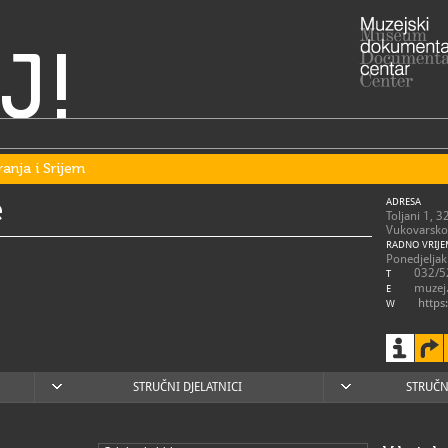
J!
ranja i Srijem
e
ADRESA
Toljani 1, 
Vukovarsko-
RADNO VRIJE
Ponedjeljak
032/5
T
muzej.
E
https
W
STRUČNI DJELATNICI
STRUČN