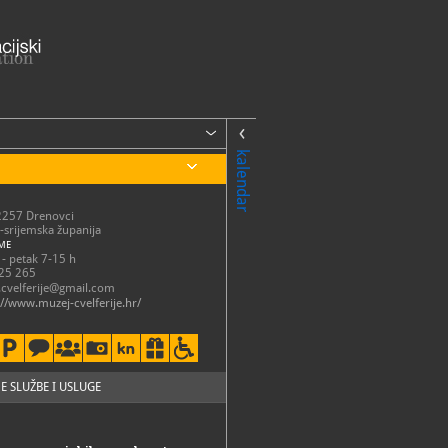
kalendar
32257 Drenovci
srijemska županija
ME
 - petak 7-15 h
25 265
cvelferije@gmail.com
://www.muzej-cvelferije.hr/
E SLUŽBE I USLUGE