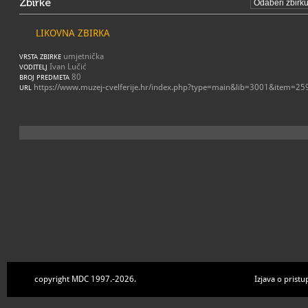
Zbirke
LIKOVNA ZBIRKA
umjetnička
VRSTA ZBIRKE
Ivan Lučić
VODITELJ
80
BROJ PREDMETA
https://www.muzej-cvelferije.hr/index.php?type=main&lib=3001&item=25
URL
copyright MDC 1997.-2026.
Izjava o pristu