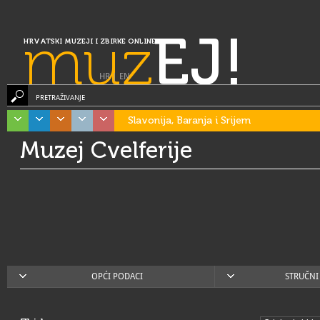
muz
EJ!
HRVATSKI MUZEJI I ZBIRKE ONLINE
HR
|
EN
PRETRAŽIVANJE
Slavonija, Baranja i Srijem
Muzej Cvelferije
OPĆI PODACI
STRUČNI 