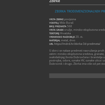
Zbirke
ZBIRKA TRODIMENZIONALNIH P
povijesna
VRSTA ZBIRKE
Mišo Đuraš
VODITELJ
568
BROJ PREDMETA
oružje, minsko-eksplozivna sreds
VRSTA GRAĐE
Hrvatska
TERITORIJ
20. st.
VREMENSKO RAZDOBLJE
metal, drvo
MATERIJAL
https://mdrd.hr/zbirka-3d-predmeta/
URL
U zbirci se nalaze predmeti naoružanja prv
zatim: minsko-eksplozivna sredstva, granate,
svakidašnjeg života Dubrovčana i branitelja 
postrojba, odore, oznake HV, oznake ulica i 
Dubrovnik i drugo. Zbirka ima više od pet st