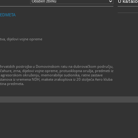
U katal
REDMETA
tva, dijelovi vojne opreme
ih hrvatskih postrojba u Domovinskom ratu na dubrovačkom području,
 čahure, zrna, dijelovi vojne opreme, protuoklopna oružja, predmeti iz
u agresorskom okruženju, memorabilije sudionika, ratne zastave
ustanova iz vremena NDH, makete zrakoplova iz 20 stoljeća Aero kluba
otina predmeta.