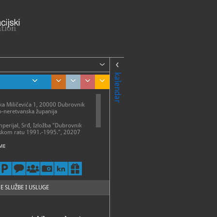
kalendar
ka Miličevića 1, 20000 Dubrovnik
-neretvanska županija
mperijal, Srđ, Izložba "Dubrovnik
kom ratu 1991.-1995.", 20207
ME
 – Nedjelja
 h (1. travnja – 30. rujna)
 h (listopad)
0 h (1. studenoga – 31. ožujka)
24-856
E SLUŽBE I USLUGE
24-856
mdrd.hr
://mdrd.hr/