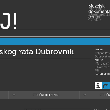
J!
kog rata Dubrovnik
ADRESA
Poljana Pas
Dubrovačko
ADRESA
- Tvrđava I
u Domovins
Mlini
RADNO VRIJE
Ponedjeljak
8:30 – 22:00
9:00 - 20:00
9:00 – 17:0
020/3
STRUČNI DJELATNICI
STRUČN
T
020/3
F
mdrd@
E
https
W