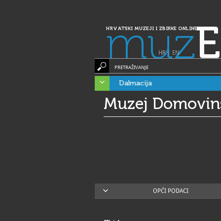
muz
E
HRVATSKI MUZEJI I ZBIRKE ONLINE
HR
|
EN
PRETRAŽIVANJE
Dalmacija
Muzej Domovins
OPĆI PODACI