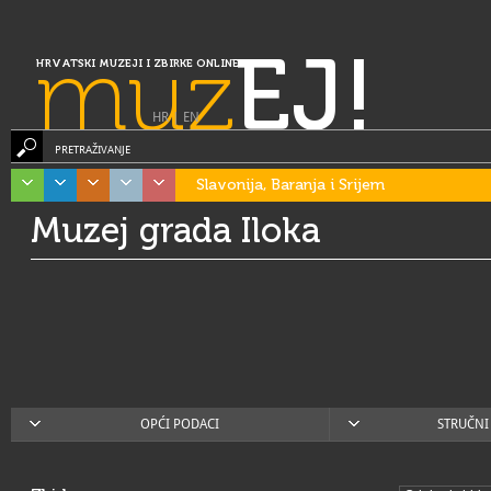
muz
EJ!
HRVATSKI MUZEJI I ZBIRKE ONLINE
HR
|
EN
PRETRAŽIVANJE
Slavonija, Baranja i Srijem
Muzej grada Iloka
OPĆI PODACI
STRUČNI 