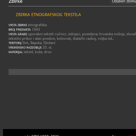
Zbirke
ZBIRKA ETNOGRAFSKOG TEKSTILA
etnografska
VRSTA ZBIRKE
1043
BROJ PREDMETA
uporabni tekstil: ručnici, zidnjaci, posteljina; hrvatska nošnja, slov
VRSTA GRAĐE
tekstilni pribor i alat: preslice, kolovrati, tkalački razboj, roljka itd..
Ilok, Bapska, Gložani
TERITORIJ
20. st.
VREMENSKO RAZDOBLJE
tekstil, koža, drvo
MATERIJAL