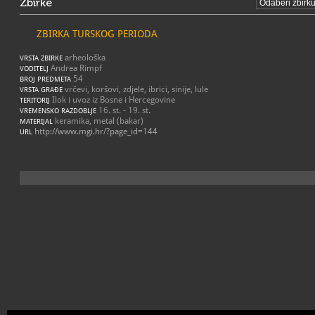
Zbirke
ZBIRKA TURSKOG PERIODA
arheološka
VRSTA ZBIRKE
Andrea Rimpf
VODITELJ
54
BROJ PREDMETA
vrčevi, koršovi, zdjele, ibrici, sinije, lule
VRSTA GRAĐE
Ilok i uvoz iz Bosne i Hercegovine
TERITORIJ
16. st. - 19. st.
VREMENSKO RAZDOBLJE
keramika, metal (bakar)
MATERIJAL
http://www.mgi.hr/?page_id=144
URL