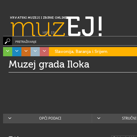
muz
EJ!
HRVATSKI MUZEJI I ZBIRKE ONLINE
HR
|
EN
PRETRAŽIVANJE
Slavonija, Baranja i Srijem
Muzej grada Iloka
OPĆI PODACI
STRUČNI 