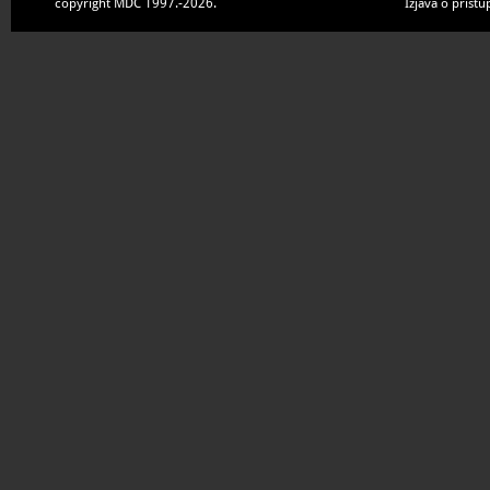
copyright MDC 1997.-2026.
Izjava o pristu