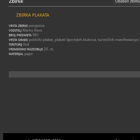
Zbirke
ZBIRKA PLAKATA
povijesna
VRSTA ZBIRKE
Marko Kevo
VODITELJ
981
BROJ PREDMETA
politički plakat, plakati športskih klubova, turističkih manifestacija 
VRSTA GRAĐE
Ilok
TERITORIJ
20. st.
VREMENSKO RAZDOBLJE
papir
MATERIJAL