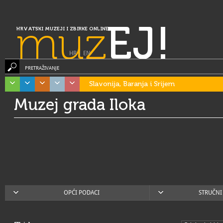
muz
EJ!
HRVATSKI MUZEJI I ZBIRKE ONLINE
HR
|
EN
PRETRAŽIVANJE
Slavonija, Baranja i Srijem
Muzej grada Iloka
OPĆI PODACI
STRUČNI 