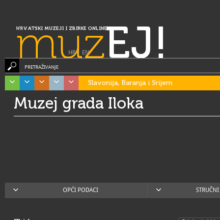
muz
EJ!
HRVATSKI MUZEJI I ZBIRKE ONLINE
HR
|
EN
PRETRAŽIVANJE
Slavonija, Baranja i Srijem
Muzej grada Iloka
OPĆI PODACI
STRUČNI 