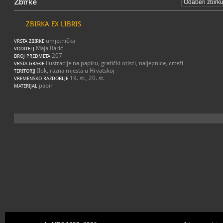
Zbirke
ZBIRKA EX LIBRIS
umjetnička
VRSTA ZBIRKE
Maja Barić
VODITELJ
207
BROJ PREDMETA
ilustracije na papiru, grafički otisci, naljepnice, crteži
VRSTA GRAĐE
Ilok, razna mjesta u Hrvatskoj
TERITORIJ
19. st., 20. st.
VREMENSKO RAZDOBLJE
papir
MATERIJAL