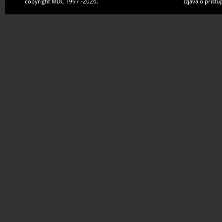
copyright MDC 1997.-2026.
Izjava o pristu