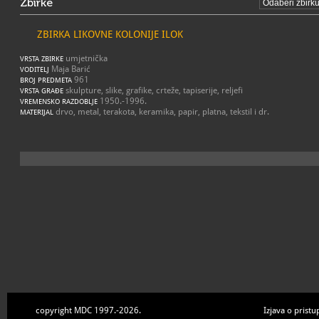
Zbirke
ZBIRKA LIKOVNE KOLONIJE ILOK
umjetnička
VRSTA ZBIRKE
Maja Barić
VODITELJ
961
BROJ PREDMETA
skulpture, slike, grafike, crteže, tapiserije, reljefi
VRSTA GRAĐE
1950.-1996.
VREMENSKO RAZDOBLJE
drvo, metal, terakota, keramika, papir, platna, tekstil i dr.
MATERIJAL
copyright MDC 1997.-2026.
Izjava o pristu