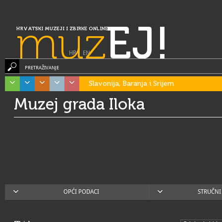
muz
EJ!
HRVATSKI MUZEJI I ZBIRKE ONLINE
HR
|
EN
PRETRAŽIVANJE
Slavonija, Baranja i Srijem
Muzej grada Iloka
OPĆI PODACI
STRUČNI 