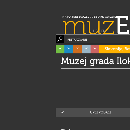
muz
E
HRVATSKI MUZEJI I ZBIRKE ONLINE
HR
|
EN
PRETRAŽIVANJE
Slavonija, Ba
Muzej grada Ilo
OPĆI PODACI