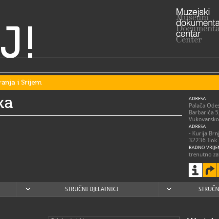
J!
ranja i Srijem
ka
ADRESA
Palača Odes
Barbarića 5
Vukovarsko-
ADRESA
- Kurija Brn
32236 Ilok
RADNO VRIJE
trenutno za
vremenski
Ponedjeljak
h, subota 1
Zimsko radn
Ponedjeljak
STRUČNI DJELATNICI
STRUČN
Ponedjeljko
posjetitelj
032/8
T
032/8
F