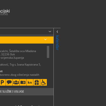
kalendar
calchi, Šetalište oca Mladena
, 32236 Ilok
srijemska županija
jaković, Trg s. Ivana Kapistrana 5,
ME
tvoreno zbog oštećenja nastalih
m nepogodama
 - četvrtak 8-16 h, petak 8-18:30
0:30-18:30 h
o vrijeme: od 1.11. do 1.4.
 - Subota 8-16
E SLUŽBE I USLUGE
m je muzej zatvoren za
e (iznimno grupne najave)
27-410
27-418