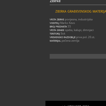
Zbirke
ZBIRKA GRAĐEVINSKOG MATERIJ
povijesna, industrijska
VRSTA ZBIRKE
Marko Kevo
VODITELJ
55
BROJ PREDMETA
opeka, kalupi, dimnjaci
VRSTA GRAĐE
Ilok
TERITORIJ
prva pol. 20.st.
VREMENSKO RAZDOBLJE
pečena zemlja
MATERIJAL