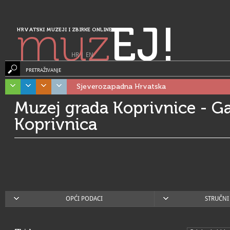
muz
EJ!
HRVATSKI MUZEJI I ZBIRKE ONLINE
HR
|
EN
PRETRAŽIVANJE
Sjeverozapadna Hrvatska
Muzej grada Koprivnice - Ga
Koprivnica
OPĆI PODACI
STRUČNI 