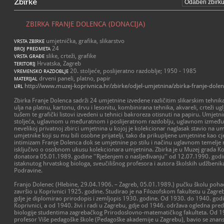
Zbirke
ZBIRKA FRANJE DOLENCA (DONACIJA)
umjetnička, grafika, slikarstvo
VRSTA ZBIRKE
24
BROJ PREDMETA
slike, crteži, grafike
VRSTA GRAĐE
Hrvatska, Zagreb
TERITORIJ
20. stoljeće, poslijeratno razdoblje; 1950 - 1985
VREMENSKO RAZDOBLJE
drveni paneli, platno, papir
MATERIJAL
http://www.muzej-koprivnica.hr/zbirke/odjel-umjetnina/zbirka-franje-dolen
URL
Zbirka Franje Dolenca sadrži 24 umjetnine izvedene različitim slikarskim tehnik
ulja na platnu, kartonu, drvu i lesonitu, kombinirana tehnika, akvareli, crteži 
tušem te grafički listovi izvedeni u tehnici bakroreza otisnuti na papiru. Umjetni
stoljeća, uglavnom u međuratnom i poslijeratnom razdoblju, uglavnom između 
nevelikoj privatnoj zbirci umjetnina u kojoj je kolekcionar naglasak stavio na um
umjetnike koji su mu bili osobne prijatelji, tako da prikupljene umjetnine kao c
intimizam Franje Dolenca dok se umjetnine po stilu i načinu uglavnom temelje 
isključivo o osobnom ukusu kolekcionara umjetnina. Zbirka je u Muzej grada Ko
donatora 05.01.1989. godine ''Rješenjem o nasljeđivanju'' od 12.07.1990. godin
istaknutog hrvatskog biologa, sveučilišnog profesora i autora školskih udžbenik
Podravine.
Franjo Dolenec (Hlebine, 29.04.1906. – Zagreb, 05.01.1989.) pučku školu poha
završio u Koprivnici 1925. godine. Studirao je na Filozofskom fakultetu u Zagr
gdje je diplomirao prirodopis i zemljopis 1930. godine. Od 1930. do 1940. godi
Koprivnici, a od 1940. živi i radi u Zagrebu, gdje od 1946. održava ogledna pre
biologije studentima zagrebačkog Prirodoslovno-matematičkog fakulteta. Od 19
profesor Više pedagoške škole (Pedagoške akademije u Zagrebu), bavio se zna