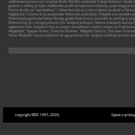
udžbenika za osnovne i srednje škole. Pariško razdoblje Franje Dolenca i studij
godine u velikoj je mjeri oblikovalo profil donatorove kolekcije, prije svega je s
Parizu družio sa ''zemljašima'' i slikarima koji su u isto vrijeme studirali u Parizu,
Hegedušić s kojima ih je povezivalo hlebinsko podrijetlo. Ostatak ove nevelike pr
filantropska gesta darivanja Muzeju grada Koprivnice, potvrdili su zavičajnu pr
Dolenca koji je u drugoj polovici 20. stoljeća prikupio radove značajnih autora h
uglavnom čine umjetnici koji su svojim porijeklom i radom vezani uz Podravinu:
Hegedušić, Stjepan Kukec, Francina Dolenec, Miljenko Stančić, Tomislav Krizman
Omer Mujadžić koji je sredinom druge polovice 20. stoljeća naslikao portret do
copyright MDC 1997.-2026.
Izjava o pristu