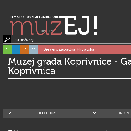
muz
EJ!
HRVATSKI MUZEJI I ZBIRKE ONLINE
HR
|
EN
PRETRAŽIVANJE
Sjeverozapadna Hrvatska
Muzej grada Koprivnice - Ga
Koprivnica
OPĆI PODACI
STRUČNI 