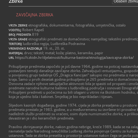
Zbirke
ZAVIČAJNA ZBIRKA
etnografska, dokumentarna, fotografska, umjetnička, ostalo
VRSTA ZBIRKE
Robert Kapeš
VODITELJ
819
BROJ PREDMETA
etnografski predmeti za domaćinstvo; namještaj; tekstilni predmeti
VRSTA GRAĐE
ludbreška regija, Ludbreška Podravina
TERITORIJ
19. st., 20. st.
VREMENSKO RAZDOBLJE
drvo; tekstil; metal; koža; platno, keramika, papir
MATERIJAL
https://czkidn.hr/djelatnosti/kulturna-bastina/etnologija/zavicajna-zbirka/
URL
Prikupljanje predmeta započelo je još davne 1964. godine na poticaj nastavnika
postavljeni temelji današnje zavičajne zbirke. Zahvaljujući entuzijazmu, gospod
u povijesnoj grupi tadašnje OŠ „Dragica Kancijan“ sakupio niz predmeta iz nar
kraja. Samo u prvih desetak godina prikupljeno je 265 predmeta iz domaćinstv
Osnovna zadaće njihove sakupljačke aktivnosti bila je spasiti od propasti i iznoš
predmete narodne kulturne baštine s ludbreškog područja i osnovati Etnografsk
Prikupljeni predmeti u počecima su bili izlagani u vitrini na školskom hodniku, a 
koja je ujedno bila i kabinet. Smještaj je bio neprikladan i tijesan.
Slijedom kasnijih događanja, godine 1974. cijela je zbirka preseljena u prostore
predmeta prestalo je 1983. godine, a u međuvremenu su izvršene tri provalne
nadležnih službi predmeti su vraćeni, osim dijela numizmatičke zbirke, a prili
devastiran je i dio keramičkih predmeta.
Pravilno zbrinjavanje zbirke, nakon godina nebrige, kreće 1989. kada se na zal
ravnatelja tada Narodnog sveučilišta Ludbreg zbirka povjeruje Centru za kulturu
ustanove. Tada se zbirka preselila u prostorije ustanove nakon čega se javila p