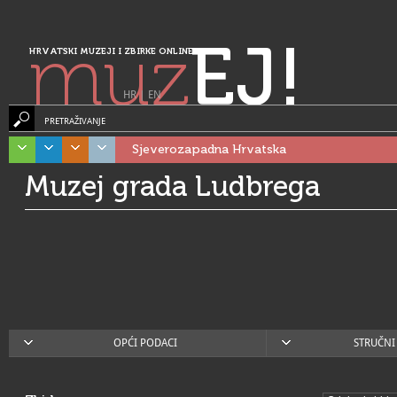
muz
EJ!
HRVATSKI MUZEJI I ZBIRKE ONLINE
HR
|
EN
PRETRAŽIVANJE
Sjeverozapadna Hrvatska
Muzej grada Ludbrega
OPĆI PODACI
STRUČNI 