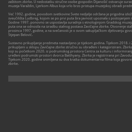
zaštitom zbirke. U nedostatku stručne osobe gospodin Dijanošić ostvaruje sur
muzeja Varaždin, Ljerkom Albus koja vrlo brzo pristupa muzejskoj obradi pred
Već 1992. godine, povodom svetkovine Svete nedjelje održana je prigodna izlož
sveučilišta Ludbreg, kojom se po prvi puta šira javnost upoznala s postojanjem 
Godine 1997. ponovno se uspostavlja suradnja s etnologinjom Gradskog muzej
puta ona se odnosila na izradbu stalnog postava Zavičajne zbirke. Otvorenje sta
prosinca 1997. godine, a na svečanosti je o svom sakupljačkom djelovanju govor
Stjepan Belović.
Sustavno prikupljanje predmeta nastavljeno je tijekom godina. Tijekom 2018. i
prikupljeni u sklopu Zavičajne zbirke stručno su obrađeni i kategorizirani. Zbir
koji su početkom 2020. iz podrumskog prostora Centra za kulturu i informiranj
uređeni podrumski prostori dvorca Batthyany. Zbirka je registrirana pri Zavodu
Tijekom 2020. godine snimljena su dva kratka dokumentarna filma koja govore o
zbirke.