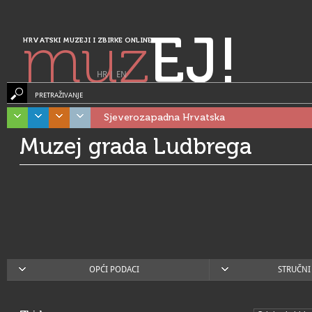
muz
EJ!
HRVATSKI MUZEJI I ZBIRKE ONLINE
HR
|
EN
PRETRAŽIVANJE
Sjeverozapadna Hrvatska
Muzej grada Ludbrega
OPĆI PODACI
STRUČNI 