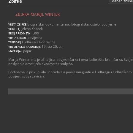
Zbirke
ZBIRKA MARIJE WINTER
biografska, dokumentarna, fotografska, ostalo, povijesna
VRSTA ZBIRKE
Jelena Koprek
VODITELJ
1399
BROJ PREDMETA
povijesna
VRSTA GRAĐE
Ludbreška Podravina
TERITORIJ
19. st.; 20. st.
VREMENSKO RAZDOBLJE
papir
MATERIJAL
Marija Winter bila je učiteljica, povjesničarka i prva ludbreška kroničarka. Svoj
posljednja desetljeća dvadesetog stoljeća.
Godinama je prikupljala i obrađivala povijesnu građu o Ludbregu i ludbreškom kr
povijesti svoga zavičaja.