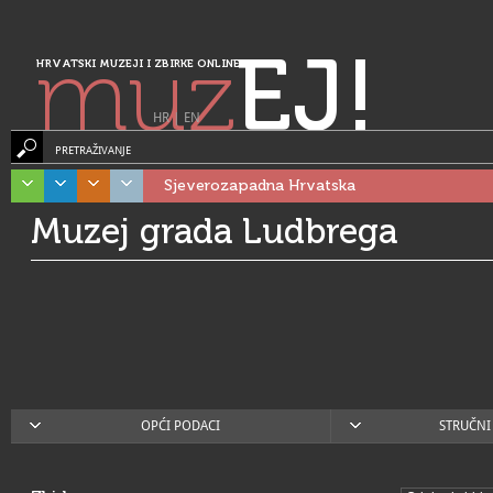
muz
EJ!
HRVATSKI MUZEJI I ZBIRKE ONLINE
HR
|
EN
PRETRAŽIVANJE
Sjeverozapadna Hrvatska
Muzej grada Ludbrega
OPĆI PODACI
STRUČNI 