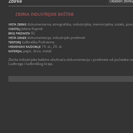
Zbirke
ZBIRKA INDUSTRIJSKE BAŠTINE
dokumentarna, etnografska, industrijska, memorijalna, ostalo, povi
VRSTA ZBIRKE
Jelena Koprek
VODITELJ
92
BROJ PREDMETA
dokumentacija, industrijski predmeti
VRSTA GRAĐE
ludbreška Podravina
TERITORIJ
19. st., 20. st.
VREMENSKO RAZDOBLJE
papir, drvo, metal
MATERIJAL
Zbirka industrijske baštine obuhvaća dokumentaciju i predmete od početaka raz
Ludbrega i ludbreškog kraja.