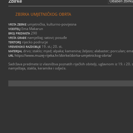
Zbirke
ZBIRKA UMJETNIČKOG OBRTA
umjetnička, kulturno-povijesna
VRSTA ZBIRKE
Ema Makarun
VODITELJ
290
BROJ PREDMETA
namještaj; satovi; posuđe
VRSTA GRAĐE
rijecko podrucje
TERITORIJ
19. st.; 20. st.
VREMENSKO RAZDOBLJE
drvo; staklo; mjed; alpaka; kamenina; željezo; alabaster; porculan; ema
MATERIJAL
https://www.muzej-rijeka.hr/zbirke/zbirka-umjetnickog-obrta/
URL
Sadržava predmete iz vlasništva poznatih riječkih obitelji, uglavnom iz 19. i 20.
namještaja, stakla, keramike i odjeće.