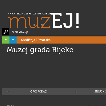
muz
EJ!
HRVATSKI MUZEJI I ZBIRKE ONLINE
HR
|
EN
PRETRAŽIVANJE
Središnja Hrvatska
Muzej grada Rijeke
OPĆI PODACI
STRUČNI 