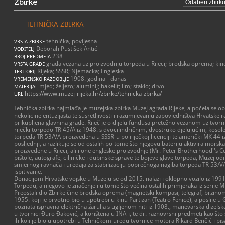
Zbirke
TEHNIČKA ZBIRKA
tehnička, povijesna
VRSTA ZBIRKE
Deborah Pustišek Antić
VODITELJ
238
BROJ PREDMETA
građa vezana uz proizvodnju torpeda u Rijeci; brodska oprema; k
VRSTA GRAĐE
Rijeka; SSSR; Njemacka; Engleska
TERITORIJ
1908. godina - danas
VREMENSKO RAZDOBLJE
mjed; željezo; aluminij; bakelit; lim; staklo; drvo
MATERIJAL
https://www.muzej-rijeka.hr/zbirke/tehnicka-zbirka/
URL
Tehnička zbirka najmlađa je muzejska zbirka Muzej agrada Rijeke, a počela se obl
nekolicine entuzijasta te susretljivosti i razumijevanju zapovjedništva Hrvatske
prikupljena glavnina građe. Riječ je o dijelu fundusa pretežno vezanom uz tvor
riječki torpedo TR 45/A iz 1948. s dvocilindričnim, dvostruko djelujućim, koso
torpeda TR 53/VA proizvedena u SSSR-u po riječkoj licenciji te američki MK 44 iz
posljednji, a razlikuje se od ostalih po tome što njegovu bateriju aktivira mor
proizvedene u Rijeci, ali i one engleske proizvodnje (Mr. Peter Brotherhood''s 
pištole, autografe, ciljničke i dubinske sprave te bojeve glave torpeda, Muzej od
smjernog ravnača i uređaja za stabilizaciju poprečnoga nagiba torpeda TR 53/VA 
ispitivanje.
Donacijom Hrvatske vojske u Muzeju se od 2015. nalazi i oklopno vozilo iz 1991
Torpedu, a njegovo je značenje i u tome što većina ostalih primjeraka iz serije 
Preostali dio Zbirke čine brodska oprema (magnetski kompasi, telegraf, brzinomjer
1955. koji je prvotno bio u upotrebi u kinu Partizan (Teatro Fenice), a poslije u 
poznata ispravna električna žarulja s ugljenom niti iz 1908., manevarska dizel
u tvornici Đuro Đaković, a korištena u INA-i, te dr. raznovrsni predmeti kao što 
ih koji je bio u upotrebi u Tehničkom uredu tvornice motora Rikard Benčić i pisa