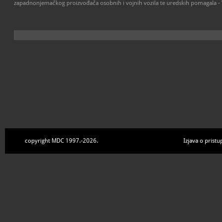
zapadnonjemačkog proizvođača osobnih i vojnih vozila te uredskih pomagala -
copyright MDC 1997.-2026.
Izjava o pristu