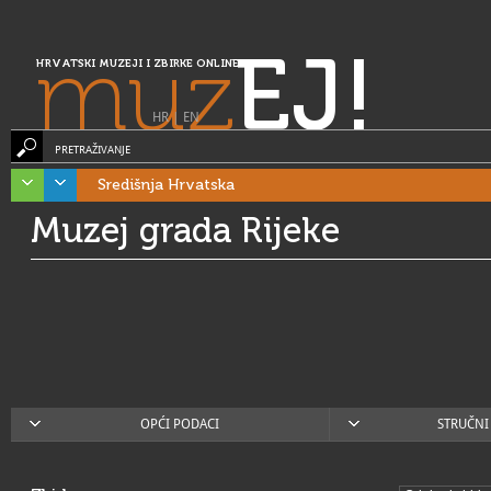
muz
EJ!
HRVATSKI MUZEJI I ZBIRKE ONLINE
HR
|
EN
PRETRAŽIVANJE
Središnja Hrvatska
Muzej grada Rijeke
OPĆI PODACI
STRUČNI 