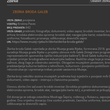
Zbirke
ZBIRKA BRODA GALEB
povijesna
VRSTA ZBIRKE
Kristina Pavec
VODITELJ
642
BROJ PREDMETA
predmeti; fotografije; dokumenti; video zapisi; brodski inventar; 
VRSTA GRAĐE
arhiva; brodska elektronska oprema; brodski alat; navigacijske karte; ostavštin
uniforme; fotoalbumi; priznanja; odlikovanja; dnevnički zapisi
https://www.muzej-rijeka.hr/zbirke/zbirka-broda-galeb/
URL
Zbirka broda Galeb najmlađa je zbirka Muzeja grada Rijeke, formirana 2018. godi
suradnje Muzeja grada Rijeke u projektu obnove m/b Galeb (Integrirani program 
reprezentativnih spomenika riječke industrijske baštine“). Brod Galeb kulturno 
vrijedan primjer brodograđevne industrijske baštine. Različite uloge koje je i
važnost, zbog čega je višestruko zanimljiv. Obogaćen muzejskim postavom, brod
predstavljanja kulturne baštine u tehničkom, kulturnom i povijesno-političkom 
rekonstrukacije i opremanja trebao postati sastavnica Muzeja.
Zbirka broji nekoliko stotina muzejskih predmeta koji svjedoče o povijesti m/b G
dokumenti, video zapisi – intervjui s članovima posade).
Osnovu zbirke čini sačuvani brodski inventar (brodska projektno-dokumentacij
elektronska oprema, brodski alat, navigacijske karte itd.), a predmeti se prikup
Od donacija se izdvaja ostavština Miodraga Šepića, rođenog u Rukavcu, zapovj
godine. Ovu vrijednu donaciju čine osobni predmeti, časničke uniforme, dokume
odlikovanja te dnevnički zapisi.