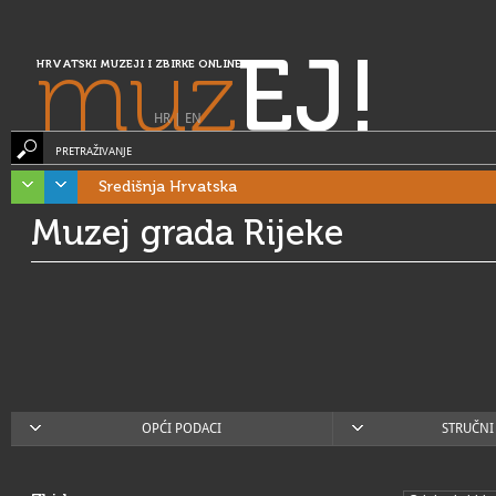
muz
EJ!
HRVATSKI MUZEJI I ZBIRKE ONLINE
HR
|
EN
PRETRAŽIVANJE
Središnja Hrvatska
Muzej grada Rijeke
OPĆI PODACI
STRUČNI 