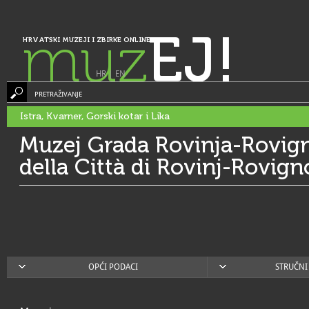
muz
EJ!
HRVATSKI MUZEJI I ZBIRKE ONLINE
HR
|
EN
PRETRAŽIVANJE
Istra, Kvarner, Gorski kotar i Lika
Muzej Grada Rovinja-Rovig
della Città di Rovinj-Rovign
OPĆI PODACI
STRUČNI 