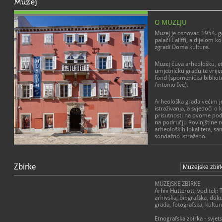
Muzej
O MUZEJU
Muzej je osnovan 1954. g
palači Califfi, a dijelom ko
zgradi Doma kulture.
Muzej čuva arheološku, et
umjetničku građu te vrijed
fond (spomenička bibliote
Antonio Ive).
Arheološka građa većim je
istraživanja, a svjedoči o 
prisutnosti na ovome podr
na području Rovinjštine r
arheoloških lokaliteta, sa
sondažno istraženo.
Predmeti povijesnog i etn
uz Rovinj i njegovu okolic
Zbirke
svakodnevice od sredine 1
govore o bogatom ribars
industrijskoj tradiciji Rov
MUZEJSKE ZBIRKE
predmeti iz ostavštine obite
Arhiv Hütterott
; voditelj:
uporabni predmeti, suveni
arhivska, biografska, dok
zemlje.
građa, fotografska, kultur
Među umjetničkom građom 
Etnografska zbirka - svjet